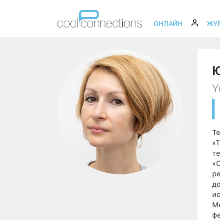
ОНЛАЙН
ЖУ
Ю
Y
Те
«Т
те
«
ре
до
и
Ме
фе