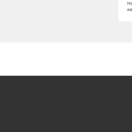
На
ка