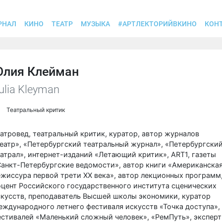
РНАЛ
КИНО
ТЕАТР
МУЗЫКА
#АРТЛЕКТОРИЙВКИНО
КОН
лия Клейман
ulia Kleyman
Театральный критик
атровед, театральный критик, куратор, автор журналов
еатр», «Петербургский театральный журнал», «Петербургски
атрал», интернет-изданий «Летающий критик», ART1, газеты
Санкт-Петербургские ведомости», автор книги «Американска
жиссура первой трети XX века», автор лекционных программ
цент Российского государственного института сценических
скусств, преподаватель Высшей школы экономики, куратор
ждународного летнего фестиваля искусств «Точка доступа»,
стивалей «Маленький сложный человек», «РемПуть», эксперт