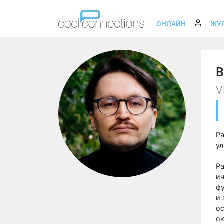
ОНЛАЙН
ЖУ
В
V
Ра
ул
Р
и
ф
и 
ос
о