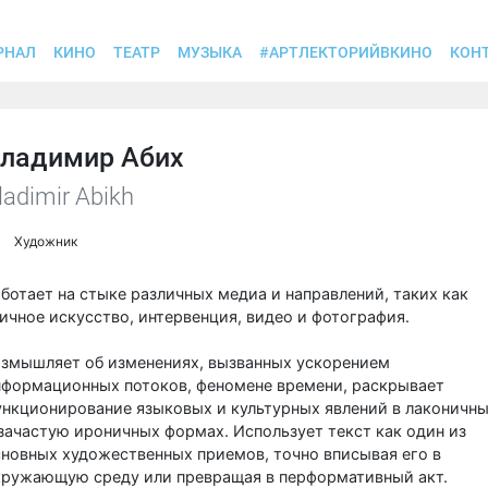
РНАЛ
КИНО
ТЕАТР
МУЗЫКА
#АРТЛЕКТОРИЙВКИНО
КОН
ладимир Абих
ladimir Abikh
Художник
ботает на стыке различных медиа и направлений, таких как
ичное искусство, интервенция, видео и фотография.
азмышляет об изменениях, вызванных ускорением
нформационных потоков, феномене времени, раскрывает
ункционирование языковых и культурных явлений в лаконичн
зачастую ироничных формах. Использует текст как один из
новных художественных приемов, точно вписывая его в
кружающую среду или превращая в перформативный акт.