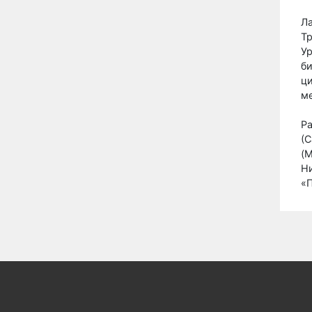
Ла
Тр
Ур
би
ци
м
Ра
(С
(M
Н
«П