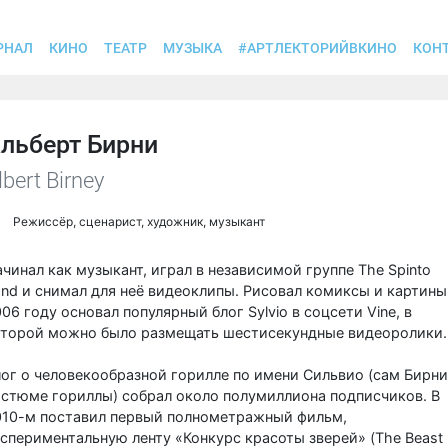
РНАЛ
КИНО
ТЕАТР
МУЗЫКА
#АРТЛЕКТОРИЙВКИНО
КОН
льберт Бирни
lbert Birney
Режиссёр, сценарист, художник, музыкант
чинал как музыкант, играл в независимой группе The Spinto
nd и снимал для неё видеоклипы. Рисовал комиксы и картины,
06 году основал популярный блог Sylvio в соцсети Vine, в
оторой можно было размещать шестисекундные видеоролики.
ог о человекообразной горилле по имени Сильвио (сам Бирни
стюме гориллы) собрал около полумиллиона подписчиков. В
010-м поставил первый полнометражный фильм,
спериментальную ленту «Конкурс красоты зверей» (The Beast