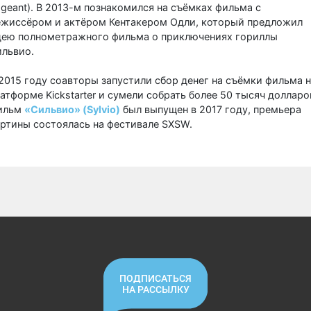
geant). В 2013-м познакомился на съёмках фильма с
ежиссёром и актёром Кентакером Одли, который предложил
дею полнометражного фильма о приключениях гориллы
ильвио.
2015 году соавторы запустили сбор денег на съёмки фильма 
атформе Kickstarter и сумели собрать более 50 тысяч долларо
ильм
«Сильвио» (Sylvio)
был выпущен в 2017 году, премьера
ртины состоялась на фестивале SXSW.
ПОДПИСАТЬСЯ
НА РАССЫЛКУ