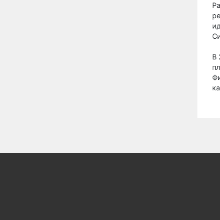
Pa
р
и
С
В 
пл
Ф
ка