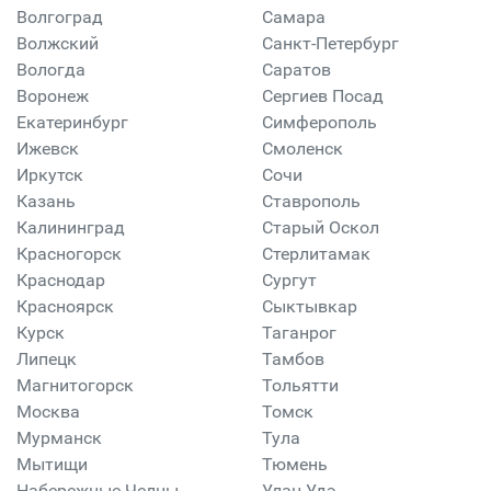
Волгоград
Самара
Волжский
Санкт-Петербург
Вологда
Саратов
Воронеж
Сергиев Посад
Екатеринбург
Симферополь
Ижевск
Смоленск
Иркутск
Сочи
Казань
Ставрополь
Калининград
Старый Оскол
Красногорск
Стерлитамак
Краснодар
Сургут
Красноярск
Сыктывкар
Курск
Таганрог
Липецк
Тамбов
Магнитогорск
Тольятти
Москва
Томск
Мурманск
Тула
Мытищи
Тюмень
Набережные Челны
Улан-Удэ