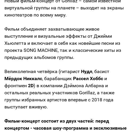
Новый фильм-концерт от Gorillaz – самой известной
виртуальной группы на планете – выходит на экраны
кинотеатров по всему миру.
Фильм объединяет захватывающее живое
выступление и визуальные эффекты от Джейми
Хьюлетта и включает в себя как новейшие песни из
проекта SONG MACHINE, так и классические хиты из
предыдущих альбомов группы.
Великолепная четвёрка (гитарист
Нудл
, басист
Мёрдок Никкалс
, барабанщик
Рассел Хоббс
и
фронтмен
2D
) в компании Дэймона Албарна и
остальных реальных участников Gorillaz, а также
группы избранных артистов впервые с 2018 года
выступает вживую.
Фильм-концерт состоит из двух частей: перед
концертом - часовая шоу-программа и эксклюзивные