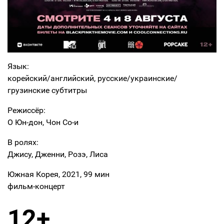
Язык:
корейский/английский, русские/украинские/
грузинские субтитры
Режиссёр:
О Юн-дон, Чон Со-и
В ролях:
Джису, Дженни, Розэ, Лиса
Южная Корея, 2021, 99 мин
фильм-концерт
12+