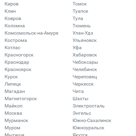
Киров
Томск
Клин
Туапсе
Ковров
Тула
Коломна
Тюмень
Комсомольск-на-Амуре
Улан-Удэ
Кострома
Ульяновск
Котлас
Уфа
Красногорск
Хабаровск
Краснодар
Чебоксары
Красноярск
Челябинск
Курск
Череповец
Липецк
Черкесск
Магадан
Чита
Магнитогорск
Шахты
Майкоп
Электросталь
Москва
Энгельс
Мурманск
Южно-Сахалинск
Муром
Южноуральск
Мытищи
Якутск