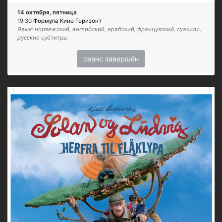
14 октября, пятница
19:30
Формула Кино Горизонт
Язык: норвежский, английский, арабский, французский, суахили,
русские субтитры
сеанс завершён