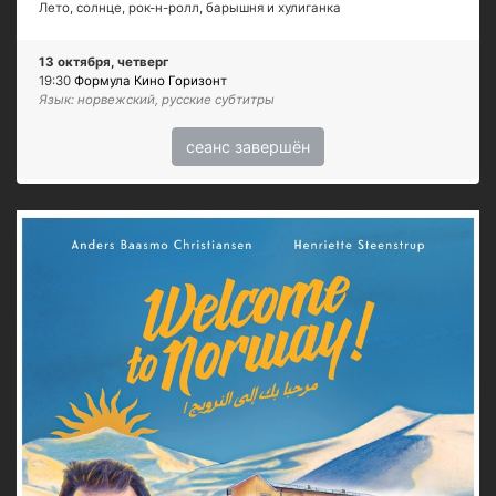
Лето, солнце, рок-н-ролл, барышня и хулиганка
13 октября, четверг
19:30
Формула Кино Горизонт
Язык: норвежский, русские субтитры
сеанс завершён