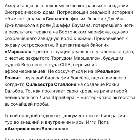
Американцы по-прежнему не знают равных в создании
биографических драм. Потрясающей реальной историей
обжигает драма
«Сильнее»
, фильм-бенефис Джейка
Джилленхола в роли Джеффа Баумана, потерявшего ноги
в результате теракта на Бостонском марафоне, однако
сохранившего завидную волю к жизни. Приковывает к
экрану остросюжетный детективный байопик
«Маршалл»
– реконструкция реального уголовного дела,
с честью закрытого Тэргудом Маршаллом, будущим
судьей Верховного суда США, первым из
афроамериканцев. Не соскучиться и на
«Реальном
Рокки»
– лукавой биографии боксёра, вдохновившего
когда-то
Сильвестра Сталлоне
на создание Рокки
Бальбоа. То, как проливает свою кровь на ринге герой
великолепного Лива Шрайбера, – мастер-класс актерства
высочайшей пробы.
Голой правдой подкупает документальная биография –
тур во внешний и внутренний миры Игги Попа
«Американская
Вальгалла
»
.