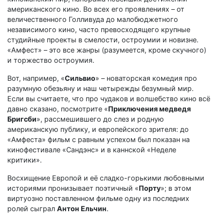
американского кино. Во всех его проявлениях – от
величественного Голливуда до малобюджетного
независимого кино, часто превосходящего крупные
студийные проекты в смелости, остроумии и новизне.
«Амфест» – это все жанры (разумеется, кроме скучного)
и торжество остроумия.
Вот, например, «
Сильвио
» – новаторская комедия про
разумную обезьяну и наш четырежды безумный мир.
Если вы считаете, что про чудаков и волшебство кино всё
давно сказано, посмотрите «
Приключения медведя
Бригсби
», рассмешившего до слез и родную
американскую публику, и европейского зрителя: до
«Амфеста» фильм с равным успехом был показан на
кинофестивале «Сандэнс» и в каннской «Неделе
критики».
Восхищение Европой и её сладко-горькими любовными
историями пронизывает поэтичный «
Порту
»; в этом
виртуозно поставленном фильме одну из последних
ролей сыграл
Антон Ельчин
.