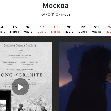
Москва
КАРО 11 Октябрь
14
15
16
17
18
20
22
23
2
арта
марта
марта
марта
марта
марта
марта
марта
мар