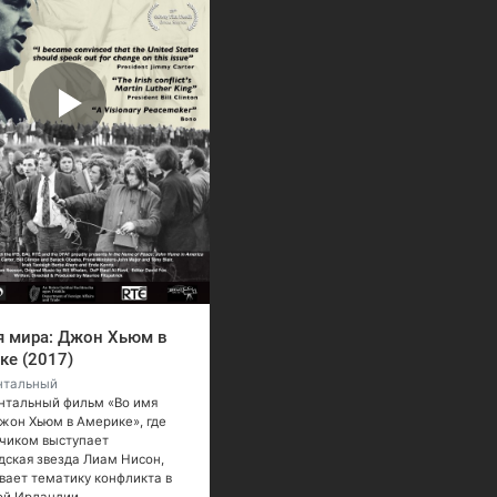
я мира: Джон Хьюм в
ке (2017)
нтальный
нтальный фильм «Во имя
жон Хьюм в Америке», где
чиком выступает
дская звезда Лиам Нисон,
вает тематику конфликта в
ой Ирландии.