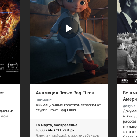
ет
Анимация Brown Bag Films
Во им
Амери
анимация
Анимационные короткометражки от
докуме
студии Brown Bag Films.
дном из
Докуме
амом
мира: Д
рассказ
18 марта, воскресенье
голливу
16:00
КАРО 11 Октябрь
затраги
Язык: английский, русские субтитры
Северн