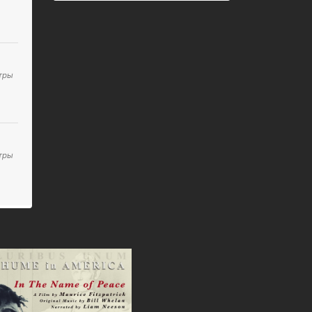
итры
итры