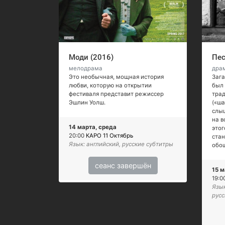
Моди (2016)
Пес
мелодрама
дра
Это необычная, мощная история
Заг
любви, которую на открытии
был 
фестиваля представит режиссер
трад
Эшлин Уолш.
(«ша
слыш
на в
14 марта, среда
этог
20:00
КАРО 11 Октябрь
стан
Язык: английский, русские субтитры
обо
сеанс завершён
15 м
19:0
Язык
русс