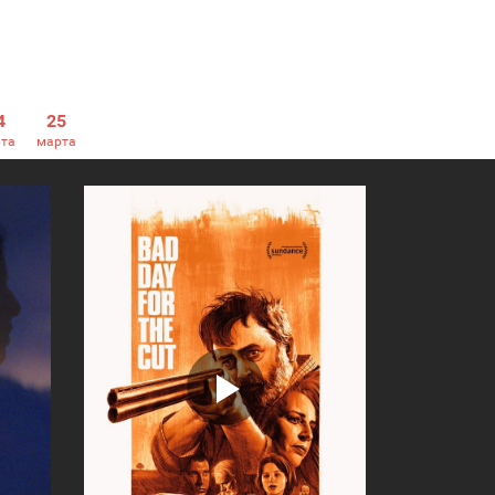
4
25
та
марта