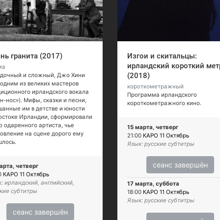
нь гранита (2017)
Изгои и скитальцы:
ирландский короткий мет
ма
(2018)
адочный и сложный, Джо Хини
одним из великих мастеров
короткометражный
иционного ирландского вокала
Программа ирландского
н-нос»). Мифы, сказки и песни,
короткометражного кино.
анные им в детстве и юности
остоке Ирландии, сформировали
о одаренного артиста, чье
15 марта, четверг
овление на сцене дорого ему
21:00
КАРО 11 Октябрь
шлось.
Язык: русские субтитры
сеанс завершён
арта, четверг
0
КАРО 11 Октябрь
: ирландский, английский,
17 марта, суббота
кие субтитры
18:00
КАРО 11 Октябрь
Язык: русские субтитры
сеанс завершён