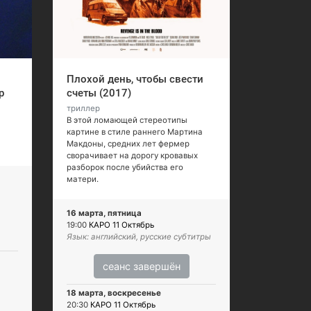
Плохой день, чтобы свести
р
счеты (2017)
триллер
В этой ломающей стереотипы
картине в стиле раннего Мартина
Макдоны, средних лет фермер
сворачивает на дорогу кровавых
разборок после убийства его
матери.
16 марта, пятница
19:00
КАРО 11 Октябрь
Язык: английский, русские субтитры
сеанс завершён
18 марта, воскресенье
20:30
КАРО 11 Октябрь