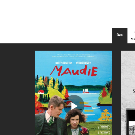
Все
м