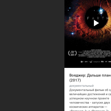
Вояджер: Дальше план
(2017)
документальный
Документальный фильм об о
величайших достижений и с
успешном научном проекте
человечества - запуске двух
космических аппаратов —
«Вояджер-1» и «Вояджер-2».