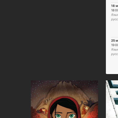
18 м
18:0
Язык
русс
25 м
19:0
Язык
русс