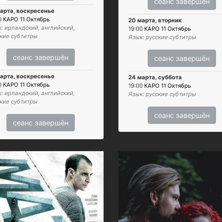
сеанс завершён
арта, воскресенье
0
КАРО 11 Октябрь
20 марта, вторник
: ирландский, английский,
19:00
КАРО 11 Октябрь
кие субтитры
Язык: русские субтитры
сеанс завершён
сеанс завершён
арта, воскресенье
24 марта, суббота
0
КАРО 11 Октябрь
19:00
КАРО 11 Октябрь
: ирландский, английский,
Язык: русские субтитры
кие субтитры
сеанс завершён
сеанс завершён