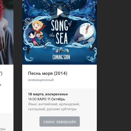
7)
Песнь моря (2014)
анимационный
и
18 марта, воскресенье
14:00
КАРО 11 Октябрь
Язык: английский, ирландский,
галльский, русские субтитры
сеанс завершён
итры