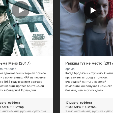
ьма Мейз (2017)
Рыжим тут не место (201
а, триллер
драма
м вдохновлен историей побега
Когда бродяга из глубинки Сэмм
ми заключенных ИРА из тюрьмы
приезжает в город в поисках
 в 1983 году в самом разгаре
очередной пинты и веселой
отивления против британской
компании, он получает намного
ти в Северной Ирландии.
больше, чем мог ожидать.
арта, суббота
17 марта, суббота
0
КАРО 11 Октябрь
21:30
КАРО 11 Октябрь
: английский, русские субтитры
Язык: английский, русские субт