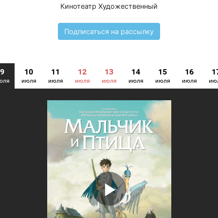
Кинотеатр Художественный
Подписаться на рассылку
9
10
11
12
13
14
15
16
1
юля
июля
июля
июля
июля
июля
июля
июля
ию