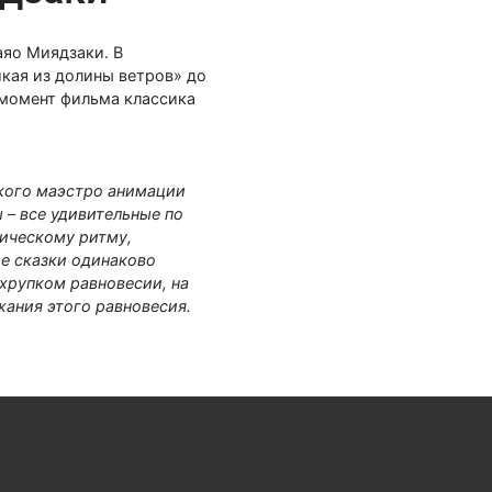
яо Миядзаки. В
икая из долины ветров» до
 момент фильма классика
кого маэстро анимации
ы
–
все удивительные по
ическому ритму,
е сказки одинаково
 хрупком равновесии, на
жания этого равновесия.