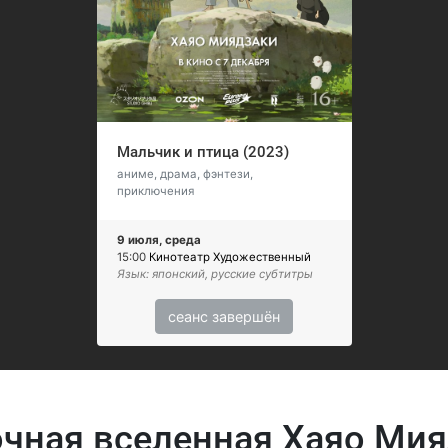
Мальчик и птица (2023)
аниме, драма, фэнтези,
приключения
9 июля, среда
15:00
Кинотеатр Художественный
Язык: японский, русские субтитры
сеанс завершён
чная вселенная Хаяо Ми