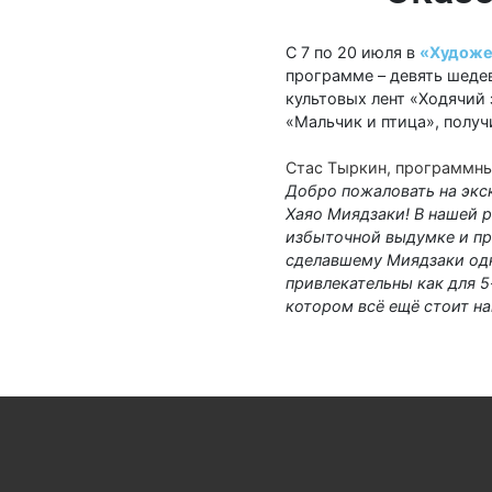
С 7 по 20 июля в
«Художе
программе – девять шедев
культовых лент «Ходячий 
«Мальчик и птица», полу
Стас Тыркин, программны
Добро пожаловать на экс
Хаяо Миядзаки! В нашей 
избыточной выдумке и пр
сделавшему Миядзаки одн
привлекательны как для 5
котором всё ещё стоит н