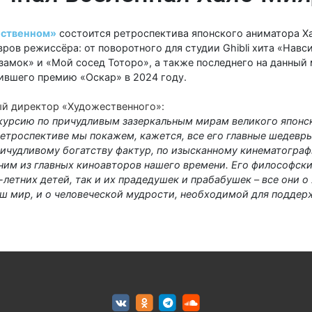
ственном»
состоится ретроспектива японского аниматора Ха
ров режиссёра: от поворотного для студии Ghibli хита «Навс
замок» и «Мой сосед Тоторо», а также последнего на данный
чившего премию «Оскар» в 2024 году.
й директор «Художественного»:
курсию по причудливым зазеркальным мирам великого японс
ретроспективе мы покажем, кажется, все его главные шедевр
ичудливому богатству фактур, по изысканному кинематограф
им из главных киноавторов нашего времени. Его философски
-летних детей, так и их прадедушек и прабабушек
–
все они о
аш мир, и о человеческой мудрости, необходимой для поддер