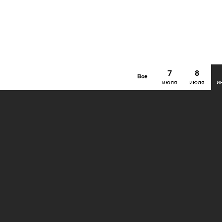
7
8
Все
июля
июля
и