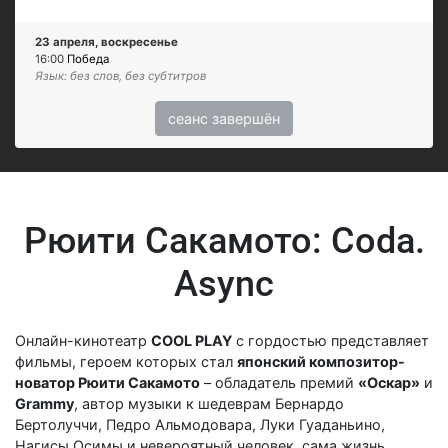
23 апреля, воскресенье
16:00
Победа
Язык: без слов, без субтитров
сеанс завершён
Рюити Сакамото: Coda.
Async
Онлайн-кинотеатр
COOL PLAY
с гордостью представляет
фильмы, героем которых стал
японский композитор-
новатор Рюити Сакамото
– обладатель премий
«Оскар»
и
Grammy
, автор музыки к шедеврам Бернардо
Бертолуччи, Педро Альмодовара, Луки Гуаданьино,
Нагисы Осимы и невероятный человек, сама жизнь