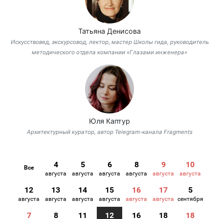
Татьяна Денисова
Искусствовед, экскурсовод, лектор, мастер Школы гида, руководитель
методического отдела компании «Глазами инженера»
Юля Каптур
Архитектурный куратор, автор Telegram-канала Fragments
4
5
6
8
9
10
Все
августа
августа
августа
августа
августа
августа
12
13
14
15
16
17
5
августа
августа
августа
августа
августа
августа
сентября
7
8
11
12
16
18
18