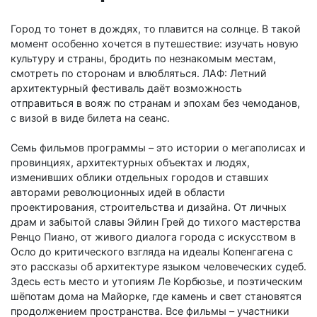
Город то тонет в дождях, то плавится на солнце. В такой
момент особенно хочется в путешествие: изучать новую
культуру и страны, бродить по незнакомым местам,
смотреть по сторонам и влюбляться. ЛАФ: Летний
архитектурный фестиваль даёт возможность
отправиться в вояж по странам и эпохам без чемоданов,
с визой в виде билета на сеанс.
Семь фильмов программы – это истории о мегаполисах и
провинциях, архитектурных объектах и людях,
изменивших облики отдельных городов и ставших
авторами революционных идей в области
проектирования, строительства и дизайна. От личных
драм и забытой славы Эйлин Грей до тихого мастерства
Ренцо Пиано, от живого диалога города с искусством в
Осло до критического взгляда на идеалы Копенгагена c
это рассказы об архитектуре языком человеческих судеб.
Здесь есть место и утопиям Ле Корбюзье, и поэтическим
шёпотам дома на Майорке, где камень и свет становятся
продолжением пространства. Все фильмы – участники