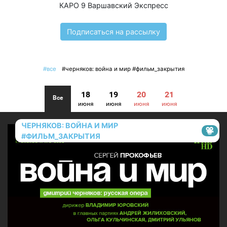
КАРО 9 Варшавский Экспресс
Подписаться на рассылку
#все
#черняков: война и мир #фильм_закрытия
18
19
20
21
Все
июня
июня
июня
июня
ЧЕРНЯКОВ: ВОЙНА И МИР
#ФИЛЬМ_ЗАКРЫТИЯ