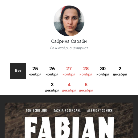
Сабрина Сараби
Режиссёр, сценарист
25
26
27
28
30
2
Все
ноября
ноября
ноября
ноября
ноября
декабря
3
4
5
декабря
декабря
декабря