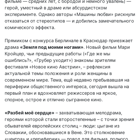
фильме — средних лет, с бородой и немного увалень) —
герой, уместный в драме или абсурдистском
эксперименте. Однако авторы «Машины любви» рискнули
отказаться от стереотипов — и добились замечательного
комического эффекта.
Прямиком с конкурса Берлинале в Краснодар приезжает
драма
«Земля под моими ногами»
. Новый фильм Мари
Кройцер, чьи предыдущие работы («Где же мы
ошиблись?», «Грубер уходит») знакомы зрителям
фестиваля «Новое кино Австрии», – рефлексия
актуальной темы положения и роли женщины в
современном мире. Тема, ещё недавно пребывавшая на
периферии общественного интереса, сегодня вышла на
первый план и вдохновляет режиссеров на яркое,
спорное, острое и отлично сыгранное кино.
«Разбей моё сердце»
– захватывающая мелодрама,
героями которой стали второстепенные – с точки зрения
обывателей европейских столиц – люди: цыгане из
Словакии, обосновавшиеся в Вене. Это столкновение
«центра» и «периферии» — повод для фильма, полного