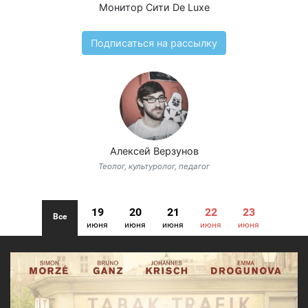
Монитор Сити De Luxe
Подписаться на рассылку
Алексей Верзунов
Теолог, культуролог, педагог
19
20
21
22
23
Все
июня
июня
июня
июня
июня