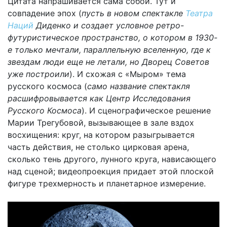
Цитата напрашивается сама собой. Тут и
совпадение эпох (
пусть в новом спектакле
Театра
Наций
Диденко и создает условное ретро-
футуристическое пространство, о котором в 1930-
е только мечтали, параллельную вселенную, где к
звездам люди еще не летали, но Дворец Советов
уже построили
). И схожая с «Мыром» тема
русского космоса (
само название спектакля
расшифровывается как Центр Исследования
Русского Космоса
). И сценографическое решение
Марии Трегубовой, вызывающее в зале вздох
восхищения: круг, на котором разыгрывается
часть действия, не столько цирковая арена,
сколько тень другого, лунного круга, нависающего
над сценой; видеопроекция придает этой плоской
фигуре трехмерность и планетарное измерение.