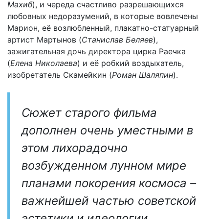
Махиб
), и череда счастливо разрешающихся
любовных недоразумений, в которые вовлечены
Марион, её возлюбленный, плакатно-статуарный
артист Мартынов (
Станислав Беляев
),
зажигательная дочь директора цирка Раечка
(
Елена Николаева
) и её робкий воздыхатель,
изобретатель Скамейкин (
Роман Шаляпин
).
Сюжет старого фильма
дополнен очень уместными в
этом лихорадочно
возбужденном лунном мире
планами покорения космоса –
важнейшей частью советской
эстетики и идеологии.