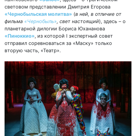
световом представлении Дмитрия Егорова
«Чернобыльская молитва»
(
в ней, в отличие от
фильма
«Чернобыль»
, свет настоящий
), здесь – о
планетарной дилогии Бориса Юхананова
«Пиноккио»
, из которой I экспертный совет
отправил соревноваться за «Маску» только
вторую часть, «Театр».