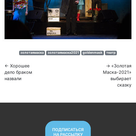
золотаямаска
золотаямаска2021
goldenmask
театр
← Хорошее
→ «Золотая
дело браком
Маска-2021»
назвали
выбирает
сказку
ПОДПИСАТЬСЯ
НА РАССЫЛКУ