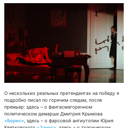
О нескольких реальных претендентах на победу я
подробно писал по горячим следам, после
премьер: здесь – о фантасмагоричном
политическом демарше Дмитрия Крымова
«Борис»
, здесь – о фарсовой антиутопии Юрия
Квятковского
«Занос»
, здесь – о трагическом