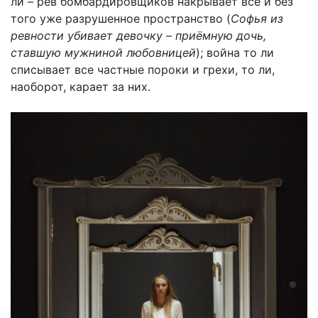
ли – рёв бомбардировщиков накрывает всё и без
того уже разрушенное пространство (
Софья из
ревности убивает девочку – приёмную дочь,
ставшую мужниной любовницей
); война то ли
списывает все частные пороки и грехи, то ли,
наоборот, карает за них.