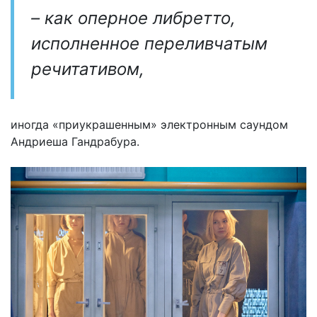
– как оперное либретто,
исполненное переливчатым
речитативом,
иногда «приукрашенным» электронным саундом
Андриеша Гандрабура.