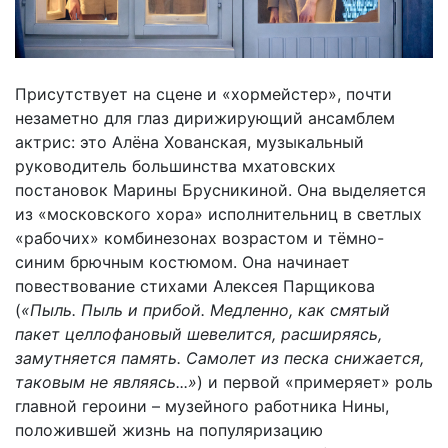
Присутствует на сцене и «хормейстер», почти
незаметно для глаз дирижирующий ансамблем
актрис: это Алёна Хованская, музыкальный
руководитель большинства мхатовских
постановок Марины Брусникиной. Она выделяется
из «московского хора» исполнительниц в светлых
«рабочих» комбинезонах возрастом и тёмно-
синим брючным костюмом. Она начинает
повествование стихами Алексея Парщикова
(
«Пыль. Пыль и прибой. Медленно, как смятый
пакет целлофановый шевелится, расширяясь,
замутняется память. Самолет из песка снижается,
таковым не являясь...»
) и первой «примеряет» роль
главной героини – музейного работника Нины,
положившей жизнь на популяризацию