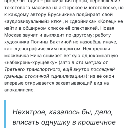
вроде бы, один – ритмизация прозы, переложение
текстового массива на актёрское многоголосье, но
к каждому автору Брусникина подбирает свой
«аудиовизуальный» ключ, и «двойника» «Колец» не
найти в обширном списке её спектаклей. Новая
Москва звучит и выглядит по-другому; работу
художника Полины Бахтиной не назовёшь иначе,
как сценографическим подвигом. Некоренная
москвичка Нина снимает ветхую однокомнатную
«набекрень-хрущёвку» (
зато в ста метрах от
Третьего транспортного, ещё внутри последней
границы столичной «цивилизации»
); из её окон
впервые открывается захватывающий вид на
апокалипсис.
Нехитрое, казалось бы, дело,
вписать однушку в крошечное