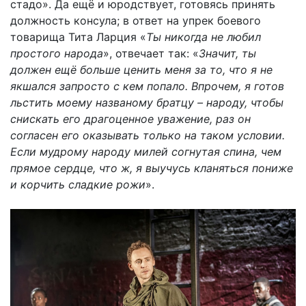
стадо». Да ещё и юродствует, готовясь принять
должность консула; в ответ на упрек боевого
товарища Тита Ларция «
Ты никогда не любил
простого народа
», отвечает так: «
Значит, ты
должен ещё больше ценить меня за то, что я не
якшался запросто с кем попало. Впрочем, я готов
льстить моему названому братцу – народу, чтобы
снискать его драгоценное уважение, раз он
согласен его оказывать только на таком условии.
Если мудрому народу милей согнутая спина, чем
прямое сердце, что ж, я выучусь кланяться пониже
и корчить сладкие рожи
».