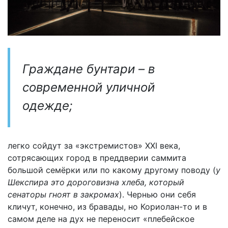
Граждане бунтари – в
современной уличной
одежде;
легко сойдут за «экстремистов» ХХI века,
сотрясающих город в преддверии саммита
большой семёрки или по какому другому поводу (
у
Шекспира это дороговизна хлеба, который
сенаторы гноят в закромах
).
Чернью они себя
кличут, конечно, из бравады, но Кориолан-то и в
самом деле на дух не переносит «плебейское