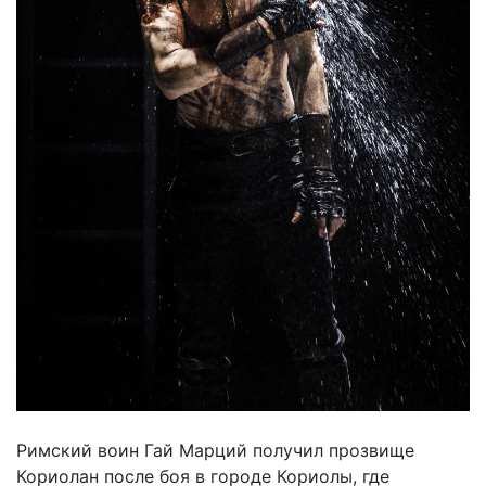
Римский воин Гай Марций получил прозвище
Кориолан после боя в городе Кориолы, где