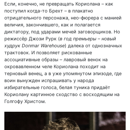
Если, конечно, не превращать Кориолана – как
поступил когда-то Брехт – в плакатно
отрицательного персонажа, нео-фюрера с манией
величия, закончившего, как и полагается
диктатору, под ударами мечей заговорщиков. Но
режиссёр Джози Рурк (
в год премьеры – новый
худрук Donmar Warehouse
) далека от однозначных
трактовок. И позволяет рискованные
ассоциативные образы – лавровый венок на
окровавленном челе Кориолана походит на
терновый венец, а в уже упомянутом эпизоде, где
воин вынужден испрашивать у народа
избирательные голоса, белая туника придаёт
Кориолану картинное сходство с восходящим на
Голгофу Христом.