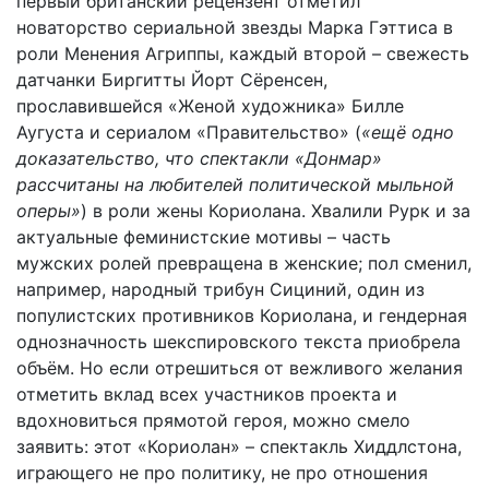
первый британский рецензент отметил
новаторство сериальной звезды Марка Гэттиса в
роли Менения Агриппы, каждый второй – свежесть
датчанки Биргитты Йорт Сёренсен,
прославившейся «Женой художника» Билле
Аугуста и сериалом «Правительство» (
«ещё одно
доказательство, что спектакли «Донмар»
рассчитаны на любителей политической мыльной
оперы»
) в роли жены Кориолана. Хвалили Рурк и за
актуальные феминистские мотивы – часть
мужских ролей превращена в женские; пол сменил,
например, народный трибун Сициний, один из
популистских противников Кориолана, и гендерная
однозначность шекспировского текста приобрела
объём.
Но если отрешиться от вежливого желания
отметить вклад всех участников проекта и
вдохновиться прямотой героя, можно смело
заявить: этот «Кориолан» – спектакль Хиддлстона,
играющего не про политику, не про отношения