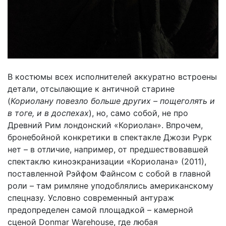
В костюмы всех исполнителей аккуратно встроены
детали, отсылающие к античной старине
(
Кориолану повезло больше других – пощеголять и
в тоге, и в доспехах
), но, само собой, не про
Древний Рим лондонский «Кориолан». Впрочем,
бронебойной конкретики в спектакле Джози Рурк
нет – в отличие, например, от предшествовавшей
спектаклю киноэкранизации «Кориолана» (2011),
поставленной Рэйфом Файнсом с собой в главной
роли – там римляне уподоблялись американскому
спецназу.
Условно современный антураж
предопределен самой площадкой – камерной
сценой Donmar Warehouse, где любая