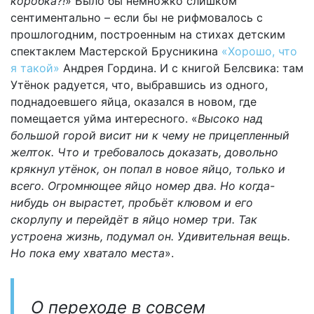
коробка?!
» Было бы немножко слишком
сентиментально – если бы не рифмовалось с
прошлогодним, построенным на стихах детским
спектаклем Мастерской Брусникина
«Хорошо, что
я такой»
Андрея Гордина. И с книгой Белсвика: там
Утёнок радуется, что, выбравшись из одного,
поднадоевшего яйца, оказался в новом, где
помещается уйма интересного. «
Высоко над
большой горой висит ни к чему не прицепленный
желток. Что и требовалось доказать, довольно
крякнул утёнок, он попал в новое яйцо, только и
всего. Огромнющее яйцо номер два. Но когда-
нибудь он вырастет, пробьёт клювом и его
скорлупу и перейдёт в яйцо номер три. Так
устроена жизнь, подумал он. Удивительная вещь.
Но пока ему хватало места
».
О переходе в совсем