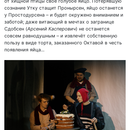
от хищной птицы своё голубое яйцо. Потерявшую
сознание Утку стащит Пронырсен, яйцо останется
у Простодурсена – и будет окружено вниманием и
заботой; даже витающий в мечтах о загранице
Сдобсен (
Арсений Касперович
) не останется
совсем равнодушным – и извлечёт собственную
пользу в виде торта, заказанного Октавой в честь
появления яйца...