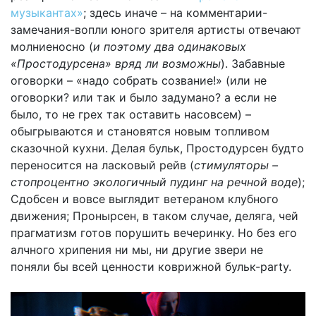
музыкантах»
; здесь иначе – на комментарии-
замечания-вопли юного зрителя артисты отвечают
молниеносно (
и поэтому два одинаковых
«Простодурсена» вряд ли возможны
). Забавные
оговорки – «надо собрать созвание!» (или не
оговорки? или так и было задумано? а если не
было, то не грех так оставить насовсем) –
обыгрываются и становятся новым топливом
сказочной кухни. Делая бульк, Простодурсен будто
переносится на ласковый рейв (
стимуляторы –
стопроцентно экологичный пудинг на речной воде
);
Сдобсен и вовсе выглядит ветераном клубного
движения; Пронырсен, в таком случае, деляга, чей
прагматизм готов порушить вечеринку. Но без его
алчного хрипения ни мы, ни другие звери не
поняли бы всей ценности коврижной бульк-party.