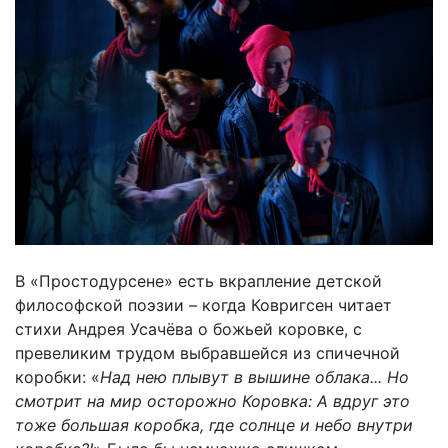
В «Простодурсене» есть вкрапление детской
философской поэзии – когда Ковригсен читает
стихи Андрея Усачёва о божьей коровке, с
превеликим трудом выбравшейся из спичечной
коробки: «
Над нею плывут в вышине облака... Но
смотрит на мир осторожно Коровка: А вдруг это
тоже большая коробка, где солнце и небо внутри