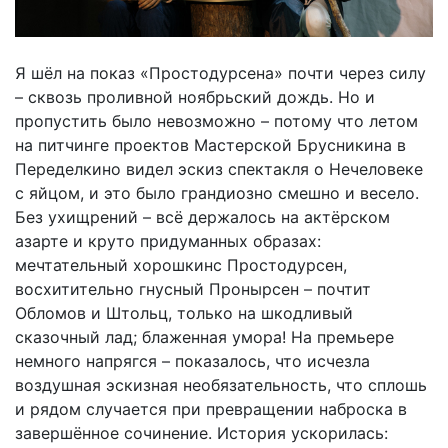
Я шёл на показ «Простодурсена» почти через силу
– сквозь проливной ноябрьский дождь. Но и
пропустить было невозможно – потому что летом
на питчинге проектов Мастерской Брусникина в
Переделкино видел эскиз спектакля о Нечеловеке
с яйцом, и это было грандиозно смешно и весело.
Без ухищрений – всё держалось на актёрском
азарте и круто придуманных образах:
мечтательный хорошкинс Простодурсен,
восхитительно гнусный Пронырсен – почтит
Обломов и Штольц, только на шкодливый
сказочный лад; блаженная умора! На премьере
немного напрягся – показалось, что исчезла
воздушная эскизная необязательность, что сплошь
и рядом случается при превращении наброска в
завершённое сочинение. История ускорилась: