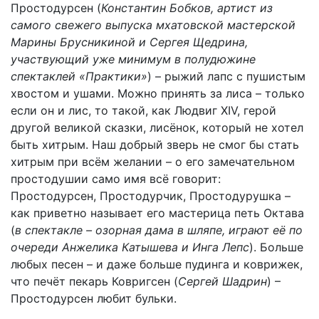
Простодурсен (
Константин Бобков, артист из
самого свежего выпуска мхатовской мастерской
Марины Брусникиной и Сергея Щедрина,
участвующий уже минимум в полудюжине
спектаклей «Практики»
) – рыжий лапс с пушистым
хвостом и ушами. Можно принять за лиса – только
если он и лис, то такой, как Людвиг XIV, герой
другой великой сказки, лисёнок, который не хотел
быть хитрым. Наш добрый зверь не смог бы стать
хитрым при всём желании – о его замечательном
простодушии само имя всё говорит:
Простодурсен, Простодурчик, Простодурушка –
как приветно называет его мастерица петь Октава
(
в спектакле – озорная дама в шляпе, играют её по
очереди Анжелика Катышева и Инга Лепс
). Больше
любых песен – и даже больше пудинга и коврижек,
что печёт пекарь Ковригсен (
Сергей Шадрин
) –
Простодурсен любит бульки.