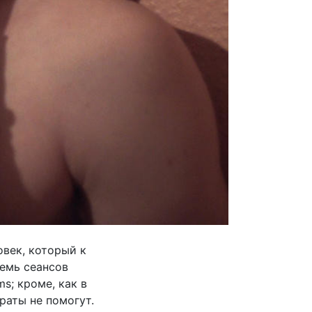
овек, который к
емь сеансов
s; кроме, как в
ираты не помогут.