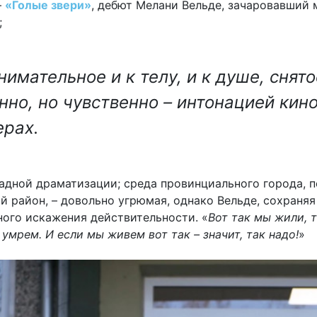
–
«Голые звери»
, дебют Мелани Вельде, зачаровавший
;
нимательное и к телу, и к душе, снят
нно, но чувственно – интонацией кино
рах.
садной драматизации; среда провинциального города, 
 район, – довольно угрюмая, однако Вельде, сохраняя 
ного искажения действительности. «
Вот так мы жили, т
 умрем. И если мы живем вот так – значит, так надо!
»