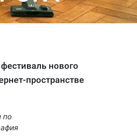
– фестиваль нового
ернет-пространстве
 по
рафия