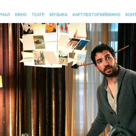
РНАЛ
КИНО
ТЕАТР
МУЗЫКА
#АРТЛЕКТОРИЙВКИНО
КОН