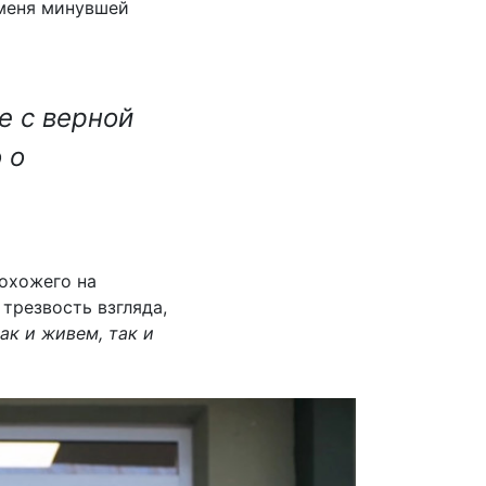
 меня минувшей
ое с верной
 о
похожего на
трезвость взгляда,
ак и живем, так и