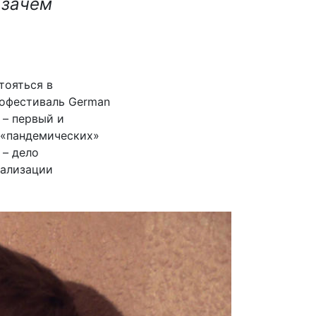
 зачем
тояться в
нофестиваль German
– первый и
х «пандемических»
 – дело
мализации