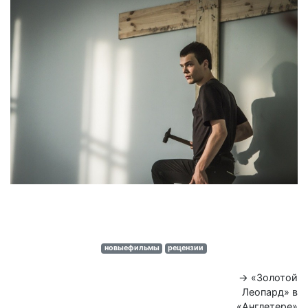
новыефильмы
рецензии
→ «Золотой
Леопард» в
«Англетере»