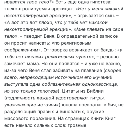
нравится твое тело?
» Есть еще одна гипотеза:
«неконтролируемая эрекиця». «
Нет у меня никакой
неконтролируемой эрекции
», – огрызается сын. –
«
А вот это вот плохо, что у тебя нет никакой
неконтролируемой эрекции
». «
Мне плевать на свое
тело
», – твердит Веня. В оправдательной записке
он просит написать: «по религиозным
соображениям». Отговорка возникает от балды: «
у
тебя нет никаких религиозных чувств
», – резонно
замечает мама. Но они появятся – и уже не важно,
из-за чего Веня стал забивать на плавание (
скорее
всего, непреходящим источником его мучений
выступала одна соблазнительная одноклассница,
но это только гипотеза
). Цитаты из Библии
(
подлинность каждой удостоверяют титры,
указывающие источник
) юноша превратит в бич, не
разделяющий правых и виноватых, оружие
массового поражения. На страницах Книги Книг
есть немало сильных слов: грозные