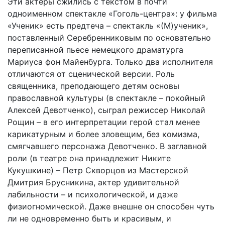
Эти актеры сжились с текстом в почти
одноименном спектакле «Гоголь-центра»: у фильма
«Ученик» есть предтеча – спектакль «(М)ученик»,
поставленный Серебренниковым по основательно
переписанной пьесе немецкого драматурга
Мариуса фон Майенбурга. Только два исполнителя
отличаются от сценической версии. Роль
священника, преподающего детям основы
православной культуры (в спектакле – покойный
Алексей Девотченко), сыграл режиссер Николай
Рощин – в его интерпретации герой стал менее
карикатурным и более зловещим, без комизма,
смягчавшего персонажа Девотченко. В заглавной
роли (в театре она принадлежит Никите
Кукушкине) – Петр Скворцов из Мастерской
Дмитрия Брусникина, актер удивительной
лабильности – и психологической, и даже
физиогномической. Даже внешне он способен чуть
ли не одновременно быть и красивым, и