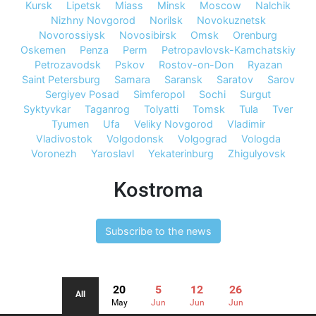
Kursk
Lipetsk
Miass
Minsk
Moscow
Nalchik
Nizhny Novgorod
Norilsk
Novokuznetsk
Novorossiysk
Novosibirsk
Omsk
Orenburg
Oskemen
Penza
Perm
Petropavlovsk-Kamchatskiy
Petrozavodsk
Pskov
Rostov-on-Don
Ryazan
Saint Petersburg
Samara
Saransk
Saratov
Sarov
Sergiyev Posad
Simferopol
Sochi
Surgut
Syktyvkar
Taganrog
Tolyatti
Tomsk
Tula
Tver
Tyumen
Ufa
Veliky Novgorod
Vladimir
Vladivostok
Volgodonsk
Volgograd
Vologda
Voronezh
Yaroslavl
Yekaterinburg
Zhigulyovsk
Kostroma
Subscribe to the news
20
5
12
26
All
May
Jun
Jun
Jun