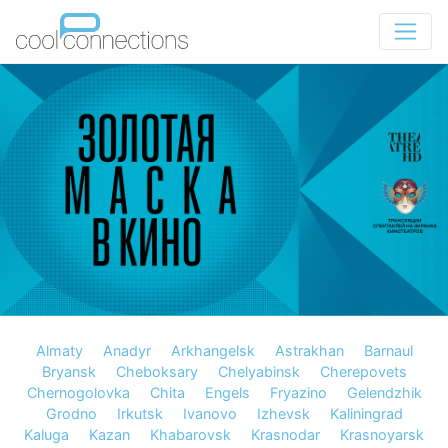
Almaty
Anadyr
Arkhangelsk
Astrakhan
Barnaul
Bryansk
Cheboksary
Chelyabinsk
Cherepovets
Chernogolovka
Chita
Engels
Fryazino
Gelendzhik
Grodno
Irkutsk
Ivanovo
Izhevsk
Kaliningrad
Kaluga
Kazan
Khabarovsk
Krasnodar
Krasnoyarsk