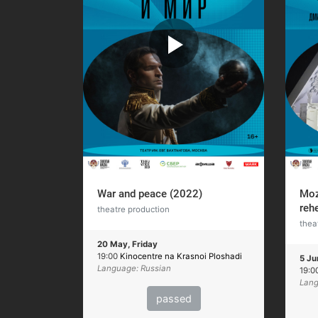
War and peace (2022)
Moz
reh
theatre production
thea
20 May, Friday
19:00
Kinocentre na Krasnoi Ploshadi
5 Ju
Language: Russian
19:0
Lang
passed