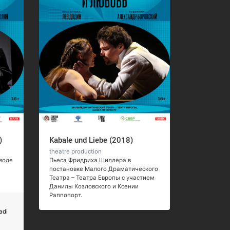
)
Kabale und Liebe (2018)
theatre production
воде
Пьеса Фридриха Шиллера в
постановке Малого Драматического
Театра – Театра Европы с участием
Данилы Козловского и Ксении
Раппопорт.
adi