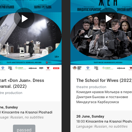
art «Don Juan». Dress
The School for Wives (2022
earsal. (2022)
theatre production
Комедия нравов Мольера в пере
tre production
Дмитрия Быкова и постановке
Миндаугаса Карбаускиса
ne, Sunday
0
Kinocentre na Krasnoi Ploshadi
26 June, Sunday
uage: Russian, no subtitles
18:00
Kinocentre na Krasnoi Plosh
Language: Russian, no subtitles
passed