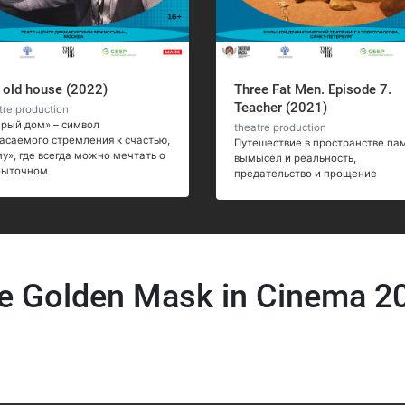
 old house (2022)
Three Fat Men. Episode 7.
Teacher (2021)
tre production
рый дом» – символ
theatre production
асаемого стремления к счастью,
Путешествие в пространстве пам
у», где всегда можно мечтать о
вымысел и реальность,
быточном
предательство и прощение
e Golden Mask in Cinema 2