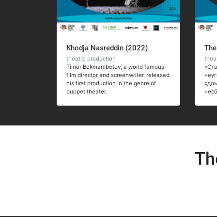
Khodja Nasreddin (2022)
The
theatre production
thea
Timur Bekmambetov, a world famous
«Ста
film director and screenwriter, released
неуг
his first production in the genre of
«дом
puppet theater.
нес
Th