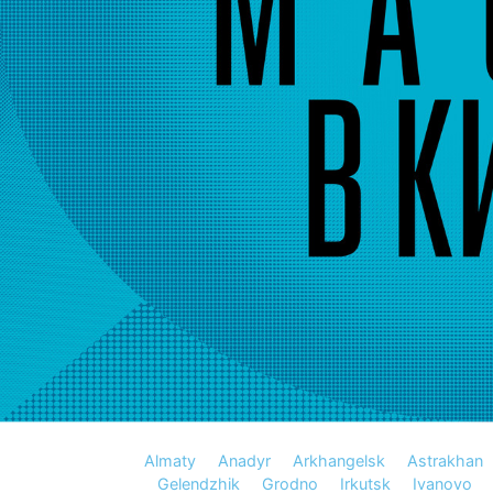
Almaty
Anadyr
Arkhangelsk
Astrakhan
Gelendzhik
Grodno
Irkutsk
Ivanovo