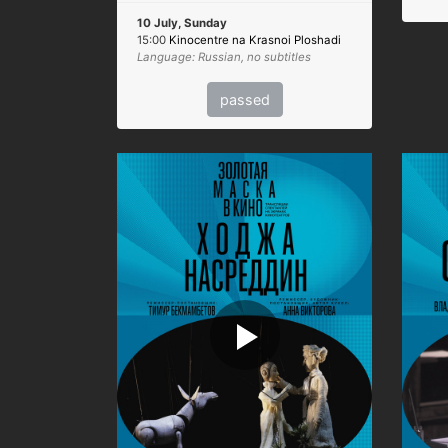
10 July, Sunday
15:00
Kinocentre na Krasnoi Ploshadi
Language: Russian, no subtitles
passed