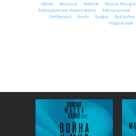
Minsk
Moscow
Nalchik
Nizhny Novgo
Petropavlovsk-Kamchatskiy
Petrozavodsk
Simferopol
Sochi
Surgut
Syktyvkar
Volgodonsk