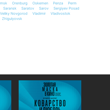
msk
Orenburg
Oskemen
Penza
Perm
Saransk
Saratov
Sarov
Sergiyev Posad
Veliky Novgorod
Vladimir
Vladivostok
Zhigulyovsk