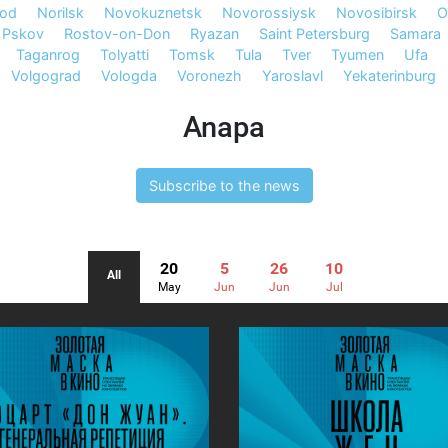
rod
Norilsk
Novokuznetsk
Novorossiysk
Novosibirsk
O
Pskov
Rostov-on-Don
Ryazan
Saint Petersburg
Samara
Taganrog
Tolyatti
Tomsk
Tula
Tver
Tyumen
Ufa
Volgograd
Vologda
Voronezh
Yaroslavl
Yekaterinburg
Anapa
Subscribe to the news
20
5
26
10
All
May
Jun
Jun
Jul