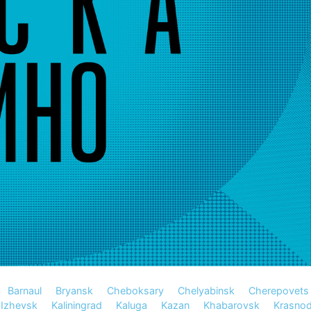
Barnaul
Bryansk
Cheboksary
Chelyabinsk
Cherepovets
Izhevsk
Kaliningrad
Kaluga
Kazan
Khabarovsk
Krasnod