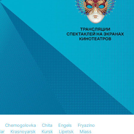
Chernogolovka
Chita
Engels
Fryazino
ar
Krasnoyarsk
Kursk
Lipetsk
Miass