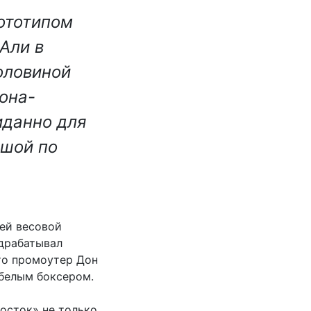
рототипом
Али в
оловиной
она-
иданно для
вшой по
оей весовой
одрабатывал
то промоутер Дон
 белым боксером.
осток» не только