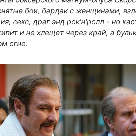
снятые бои, бардак с женщинами, взл
я, секс, драг энд рок'н'ролл - но ка
кипит и не хлещет через край, а буль
м огне.