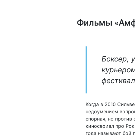
Фильмы «Амфес
Боксер, 
курьером
фестива
Когда в 2010 Сильв
недоумением вопрош
спорная, но против 
киносериал про Рок
года называют бой 