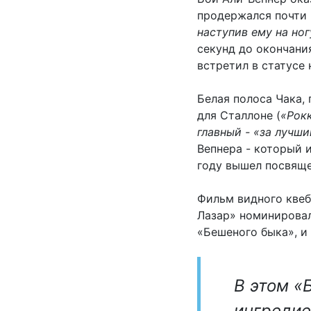
продержался почти 
наступив ему на ног
секунд до окончания
встретил в статусе
Белая полоса Чака, 
для Сталлоне (
«Рокк
главный - «за лучш
Вепнера - который и
году вышел посвяще
Фильм видного кве
Лазар» номинировал
«Бешеного быка», и
В этом «
ингредие