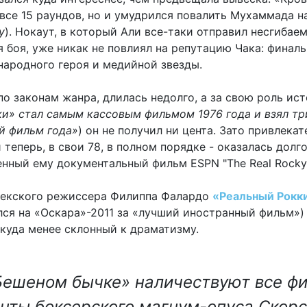
все 15 раундов, но и умудрился повалить Мухаммада на
у
). Нокаут, в который Али все-таки отправил несгибаем
 боя, уже никак не повлиял на репутацию Чака: финаль
 народного героя и медийной звезды.
по законам жанра, длилась недолго, а за свою роль ис
и» стал самым кассовым фильмом 1976 года и взял тр
ий фильм года»
) он не получил ни цента. Зато привлека
 теперь, в свои 78, в полном порядке - оказалась долг
нный ему документальный фильм ESPN "The Real Rocky"
бекского режиссера Филиппа Фалардо
«Реальный Рокк
ся на «Оскара»-2011 за «лучший иностранный фильм»)
 куда менее склонный к драматизму.
Бешеном бычке» наличествуют все ф
нты боксерского магнум-опуса Скорс