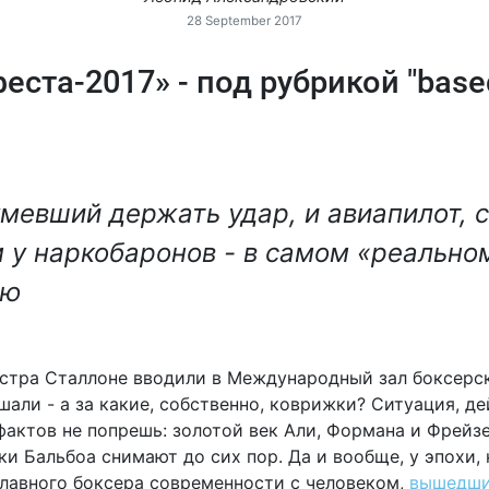
28 September 2017
та-2017» - под рубрикой "based 
умевший держать удар, и авиапилот, 
 у наркобаронов - в самом «реальном
лю
естра Сталлоне вводили в Международный зал боксерск
али - а за какие, собственно, коврижки? Ситуация, де
фактов не попрешь: золотой век Али, Формана и Фрейзе
ки Бальбоа снимают до сих пор. Да и вообще, у эпохи,
главного боксера современности с человеком,
вышедши