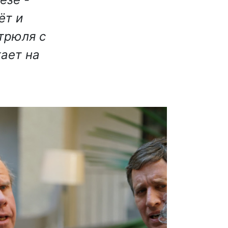
ёт и
стрюля с
кает на