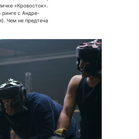
личке «Кровосток».
 ринге с Андре-
я). Чем не предтеча