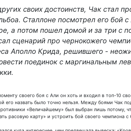
ругих своих достоинств, Чак стал п
льбоа. Сталлоне посмотрел его бой с 
ре, а потом пошел домой и за три с п
сал сценарий про чернокожего чемпи
са Аполло Крида, решившего - неож
ровести поединок с маргинальным ле
кки.
моменту своего боя с Али он хоть и входил в топ-10 св
дой его назвать было точно нельзя. Между боями Чак п
противники «Величайшему» был выбран лишь потому, ч
ать расовую карту» и устроить бой своего чемпиона с
зался куда интереснее, чем предвещала вывеска: «Кров