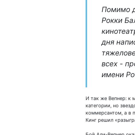
Помимо д
Рокки Ба
кинотеат
дня напи
тяжелове
всех - п
имени Ро
И так же Вепнер: к 
категории, но звез
коммерсантом, а в 
Кинг решил «разыгр
Бой Али-Вепнер ока