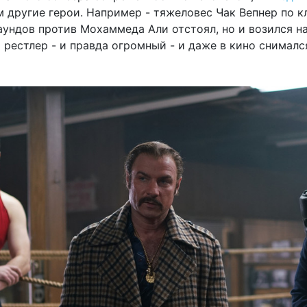
 другие герои. Например - тяжеловес Чак Вепнер по к
аундов против Мохаммеда Али отстоял, но и возился на
 рестлер - и правда огромный - и даже в кино снималс