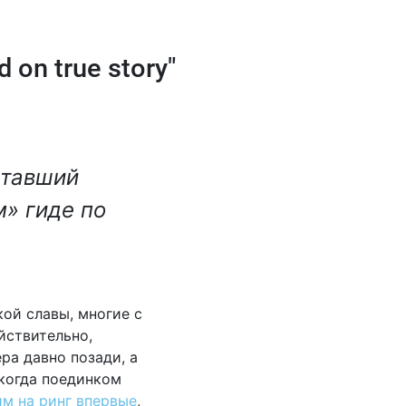
on true story"
ставший
» гиде по
ой славы, многие с
йствительно,
ра давно позади, а
 когда поединком
м на ринг впервые
,