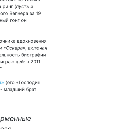
 ринг (
пусть и
ого Вепнера за 19
ный гонг он
точника вдохновения
и «Оскара», включая
тельность биографии
оиграющей: в 2011
.
и»
(его «Господин
 - младший брат
ирменные
езе -