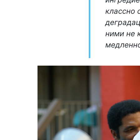
классно 
деградаци
ними не 
медленно