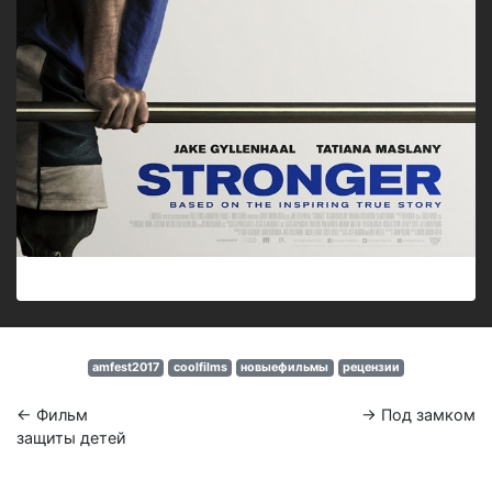
amfest2017
coolfilms
новыефильмы
рецензии
← Фильм
→ Под замком
защиты детей