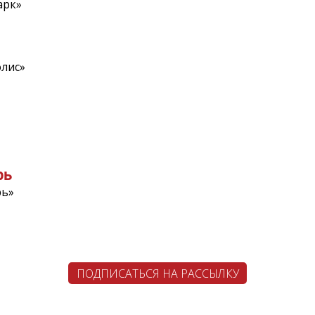
арк»
олис»
рь
рь»
ПОДПИСАТЬСЯ НА РАССЫЛКУ