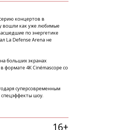
 серию концертов в
му вошли как уже любимые
умасшедшие по энергетике
л La Defense Arena не
 на больших экранах
 в формате 4К Cinémascope со
годаря суперсовременным
 спецэффекты шоу.
16+