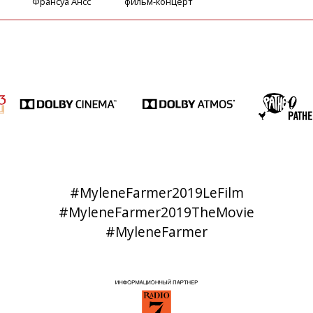
Франсуа Ансс
фильм-концерт
#MyleneFarmer2019LeFilm
#MyleneFarmer2019TheMovie
#MyleneFarmer