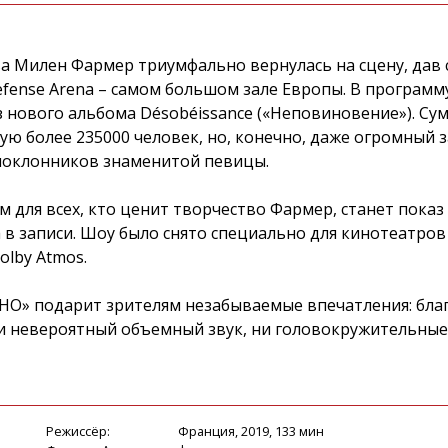
а Милен Фармер триумфально вернулась на сцену, дав
fense Arena – самом большом зале Европы. В програм
из нового альбома Désobéissance («Неповиновение»). С
ю более 235000 человек, но, конечно, даже огромный за
 поклонников знаменитой певицы.
для всех, кто ценит творчество Фармер, станет показ
a в записи. Шоу было снято специально для кинотеатров
olby Atmos.
НО» подарит зрителям незабываемые впечатления: бла
ни невероятный объемный звук, ни головокружительные
Режиссёр:
Франция, 2019, 133 мин