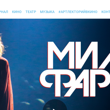
РНАЛ
КИНО
ТЕАТР
МУЗЫКА
#АРТЛЕКТОРИЙВКИНО
КОН