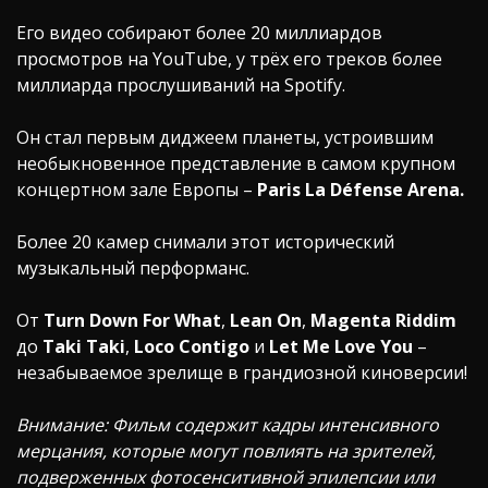
Его видео собирают более 20 миллиардов
просмотров на YouTube, у трёх его треков более
миллиарда прослушиваний на Spotify.
Он стал первым диджеем планеты, устроившим
необыкновенное представление в самом крупном
концертном зале Европы –
Paris La Défense Arena.
Более 20 камер снимали этот исторический
музыкальный перформанс.
От
Turn Down For What
,
Lean On
,
Magenta Riddim
до
Taki Taki
,
Loco Contigo
и
Let Me Love You
–
незабываемое зрелище в грандиозной киноверсии!
Внимание: Фильм содержит кадры интенсивного
мерцания, которые могут повлиять на зрителей,
подверженных фотосенситивной эпилепсии или