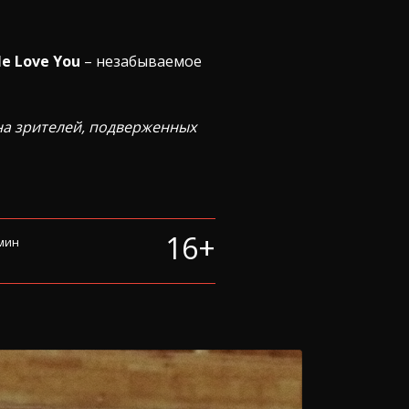
e Love You
– незабываемое
на зрителей, подверженных
16+
 мин