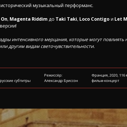
т исторический музыкальный перформанс.
 On
,
Magenta Riddim
до
Taki Taki
,
Loco Contigo
и
Let M
версии!
адры интенсивного мерцания, которые могут повлиять 
или другим видам светочувствительности.
Режиссёр:
Франция, 2020, 116
 русские субтитры
Александр Буиссон
фильм-концерт