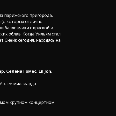
 из парижского пригорода,
 (о которых отлично
и баллончики с краской и
ких облав. Когда Уильям стал
т Снейк сегодня, находясь на
, Селена Гомес, Lil Jon
.
в более миллиарда
самом крупном концертном