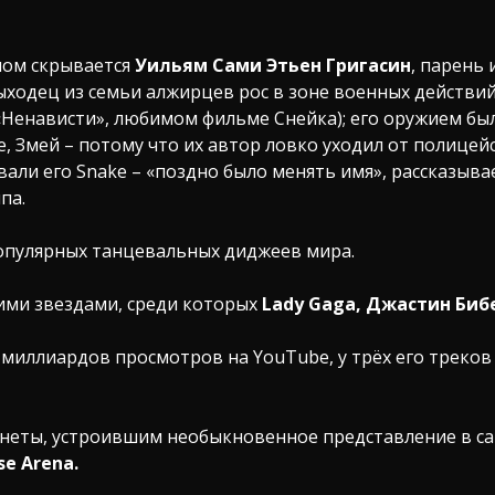
мом скрывается
Уильям Сами Этьен Григасин
, парень
ыходец из семьи алжирцев рос в зоне военных действий
«Ненависти», любимом фильме Снейка); его оружием был
, Змей – потому что их автор ловко уходил от полицейс
али его Snake – «поздно было менять имя», рассказывае
па.
популярных танцевальных диджеев мира.
ими звездами, среди которых
Lady Gaga, Джастин Бибер
 миллиардов просмотров на YouTube, у трёх его треко
анеты, устроившим необыкновенное представление в 
se Arena.