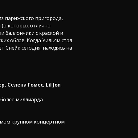
 из парижского пригорода,
 (о которых отлично
и баллончики с краской и
ких облав. Когда Уильям стал
т Снейк сегодня, находясь на
, Селена Гомес, Lil Jon
.
в более миллиарда
самом крупном концертном