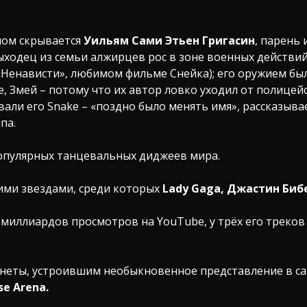
мом скрывается
Уильям Сами Этьен Григасин
, парень
ыходец из семьи алжирцев рос в зоне военных действий
«Ненависти», любимом фильме Снейка); его оружием был
, Змей – потому что их автор ловко уходил от полицейс
али его Snake – «поздно было менять имя», рассказывае
па.
популярных танцевальных диджеев мира.
ими звездами, среди которых
Lady Gaga, Джастин Бибер
 миллиардов просмотров на YouTube, у трёх его треко
анеты, устроившим необыкновенное представление в 
se Arena.