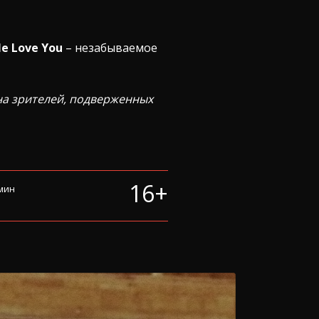
e Love You
– незабываемое
на зрителей, подверженных
16+
 мин