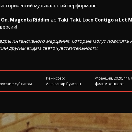
т исторический музыкальный перформанс.
 On
,
Magenta Riddim
до
Taki Taki
,
Loco Contigo
и
Let M
версии!
адры интенсивного мерцания, которые могут повлиять 
или другим видам светочувствительности.
Режиссёр:
Франция, 2020, 116
 русские субтитры
Александр Буиссон
фильм-концерт