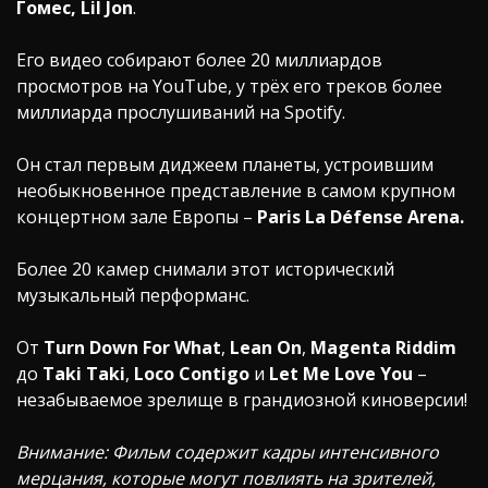
Гомес, Lil Jon
.
Его видео собирают более 20 миллиардов
просмотров на YouTube, у трёх его треков более
миллиарда прослушиваний на Spotify.
Он стал первым диджеем планеты, устроившим
необыкновенное представление в самом крупном
концертном зале Европы –
Paris La Défense Arena.
Более 20 камер снимали этот исторический
музыкальный перформанс.
От
Turn Down For What
,
Lean On
,
Magenta Riddim
до
Taki Taki
,
Loco Contigo
и
Let Me Love You
–
незабываемое зрелище в грандиозной киноверсии!
Внимание: Фильм содержит кадры интенсивного
мерцания, которые могут повлиять на зрителей,