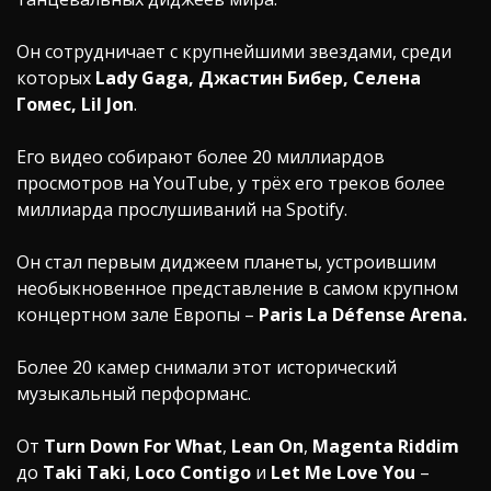
Он сотрудничает с крупнейшими звездами, среди
которых
Lady Gaga, Джастин Бибер, Селена
Гомес, Lil Jon
.
Его видео собирают более 20 миллиардов
просмотров на YouTube, у трёх его треков более
миллиарда прослушиваний на Spotify.
Он стал первым диджеем планеты, устроившим
необыкновенное представление в самом крупном
концертном зале Европы –
Paris La Défense Arena.
Более 20 камер снимали этот исторический
музыкальный перформанс.
От
Turn Down For What
,
Lean On
,
Magenta Riddim
до
Taki Taki
,
Loco Contigo
и
Let Me Love You
–