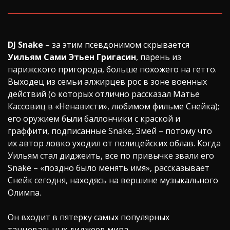
DJ Snake
– за этим псевдонимом скрывается
Уильям Сами Этьен Григасин
, парень из
парижского пригорода, больше похожего на гетто.
Выходец из семьи алжирцев рос в зоне военных
действий (о которых отлично рассказал Матье
Кассовиц в «Ненависти», любимом фильме Снейка);
его оружием были баллончики с краской и
граффити, подписанные Snake, Змей – потому что
их автор ловко уходил от полицейских облав. Когда
Уильям стал диджеить, все по привычке звали его
Snake – «поздно было менять имя», рассказывает
Снейк сегодня, находясь на вершине музыкального
Олимпа.
Он входит в пятерку самых популярных
танцевальных диджеев мира.