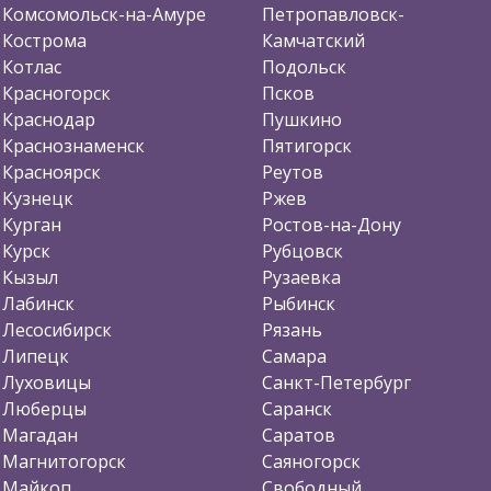
Комсомольск-на-Амуре
Петропавловск-
Кострома
Камчатский
Котлас
Подольск
Красногорск
Псков
Краснодар
Пушкино
Краснознаменск
Пятигорск
Красноярск
Реутов
Кузнецк
Ржев
Курган
Ростов-на-Дону
Курск
Рубцовск
Кызыл
Рузаевка
Лабинск
Рыбинск
Лесосибирск
Рязань
Липецк
Самара
Луховицы
Санкт-Петербург
Люберцы
Саранск
Магадан
Саратов
Магнитогорск
Саяногорск
Майкоп
Свободный