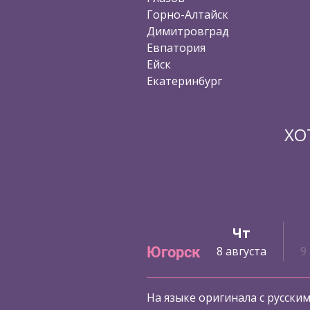
Горно-Алтайск
Димитровград
Евпатория
Ейск
Екатеринбург
ХО
Ср
Чт
Югорск
7 августа
8 августа
9
На языке оригинала с русски