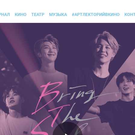
РНАЛ
КИНО
ТЕАТР
МУЗЫКА
#АРТЛЕКТОРИЙВКИНО
КОН