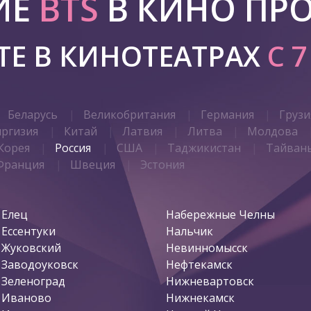
ИЕ
BTS
В КИНО ПР
Е В КИНОТЕАТРАХ
С 
Беларусь
Великобритания
Германия
Грузи
иргизия
Китай
Латвия
Литва
Молдова
Корея
Россия
США
Таджикистан
Тайван
Франция
Швеция
Эстония
Елец
Набережные Челны
Ессентуки
Нальчик
Жуковский
Невинномысск
Заводоуковск
Нефтекамск
Зеленоград
Нижневартовск
Иваново
Нижнекамск