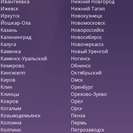
Ивантеевка
Нижний Новгород
Ижевск
Нижний Тагил
Иркутск
Новокузнецк
Йошкар-Ола
Новомосковск
Казань
Новороссийск
Калининград
Новосибирск
Калуга
Новочеркасск
Каменка
Новый Уренгой
Каменск-Уральский
Ногинск
Кемерово
Обнинск
Кингисепп
Октябрьский
Киров
Омск
Клин
Оренбург
Клинцы
Орехово-Зуево
Ковров
Орёл
Когалым
Орск
Козьмодемьянск
Пенза
Коломна
Пермь
Колпино
Петрозаводск