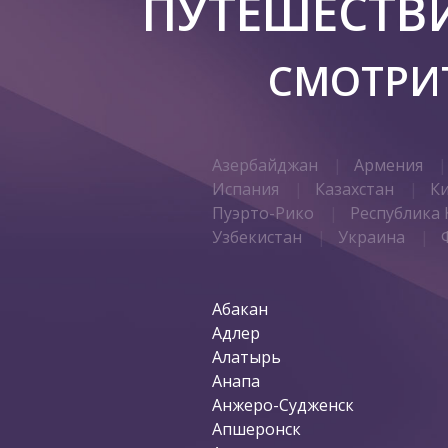
ПУТЕШЕСТВ
СМОТРИТ
Азербайджан
Армения
Испания
Казахстан
К
Пуэрто-Рико
Республика 
Узбекистан
Украина
Абакан
Адлер
Алатырь
Анапа
Анжеро-Судженск
Апшеронск