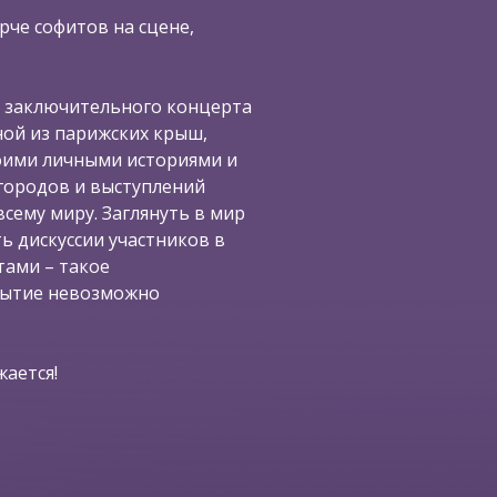
рче софитов на сцене,
 заключительного концерта
ной из парижских крыш,
воими личными историями и
городов и выступлений
сему миру. Заглянуть в мир
ь дискуссии участников в
ами – такое
бытие невозможно
ается!