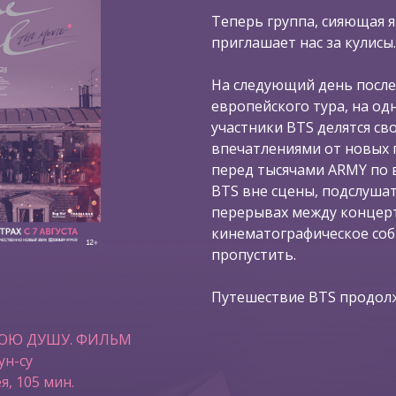
Теперь группа, сияющая я
приглашает нас за кулисы.
На следующий день после
европейского тура, на од
участники BTS делятся с
впечатлениями от новых 
перед тысячами ARMY по в
BTS вне сцены, подслушат
перерывах между концерт
кинематографическое со
пропустить.
Путешествие BTS продолж
ВОЮ ДУШУ. ФИЛЬМ
ун-су
я, 105 мин.