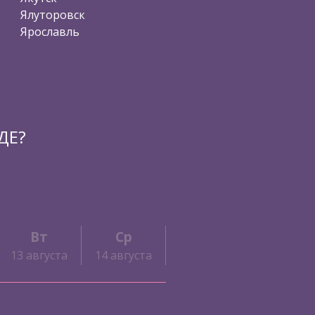
Ялуторовск
Ярославль
ДЕ?
Вт
Ср
Чт
Пт
13 августа
14 августа
15 августа
16 авгус