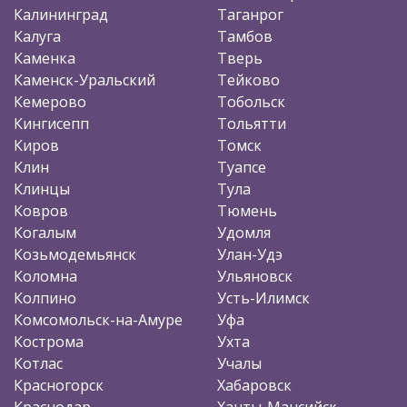
Калининград
Таганрог
Калуга
Тамбов
Каменка
Тверь
Каменск-Уральский
Тейково
Кемерово
Тобольск
Кингисепп
Тольятти
Киров
Томск
Клин
Туапсе
Клинцы
Тула
Ковров
Тюмень
Когалым
Удомля
Козьмодемьянск
Улан-Удэ
Коломна
Ульяновск
Колпино
Усть-Илимск
Комсомольск-на-Амуре
Уфа
Кострома
Ухта
Котлас
Учалы
Красногорск
Хабаровск
Краснодар
Ханты-Мансийск