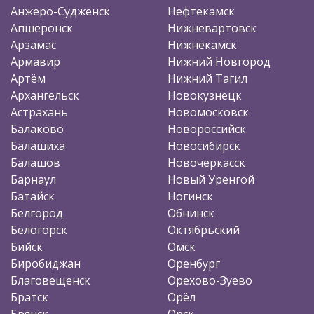
Анжеро-Судженск
Нефтекамск
Апшеронск
Нижневартовск
Арзамас
Нижнекамск
Армавир
Нижний Новгород
Артём
Нижний Тагил
Архангельск
Новокузнецк
Астрахань
Новомосковск
Балаково
Новороссийск
Балашиха
Новосибирск
Балашов
Новочеркасск
Барнаул
Новый Уренгой
Батайск
Ногинск
Белгород
Обнинск
Белогорск
Октябрьский
Бийск
Омск
Биробиджан
Оренбург
Благовещенск
Орехово-Зуево
Братск
Орёл
Брянск
Орск