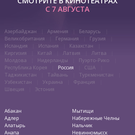
СМОТРИТЕ В КИНОТЕАТРАХ
С 7 АВГУСТА
Азербайджан
Армения
Беларусь
Великобритания
Германия
Грузия
Исландия
Испания
Казахстан
Киргизия
Китай
Латвия
Литва
Молдова
Нидерланды
Пуэрто-Рико
Республика Корея
Россия
США
Таджикистан
Тайвань
Туркменистан
Узбекистан
Украина
Франция
Швеция
Эстония
Абакан
Мытищи
Адлер
Набережные Челны
Алатырь
Нальчик
Анапа
Невинномысск