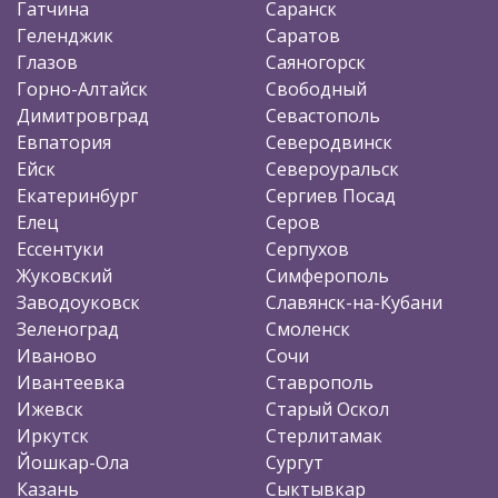
Гатчина
Саранск
Геленджик
Саратов
Глазов
Саяногорск
Горно-Алтайск
Свободный
Димитровград
Севастополь
Евпатория
Северодвинск
Ейск
Североуральск
Екатеринбург
Сергиев Посад
Елец
Серов
Ессентуки
Серпухов
Жуковский
Симферополь
Заводоуковск
Славянск-на-Кубани
Зеленоград
Смоленск
Иваново
Сочи
Ивантеевка
Ставрополь
Ижевск
Старый Оскол
Иркутск
Стерлитамак
Йошкар-Ола
Сургут
Казань
Сыктывкар