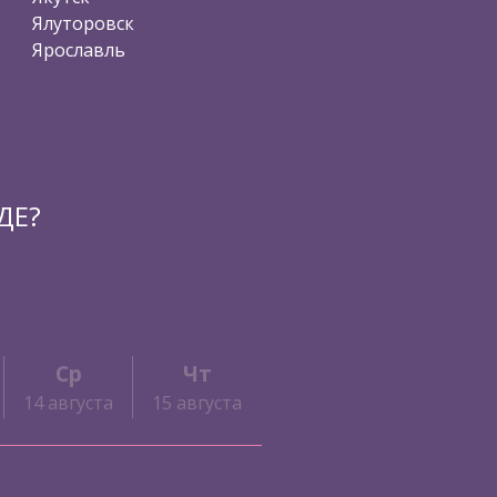
Ялуторовск
Ярославль
ДЕ?
Ср
Чт
Пт
Сб
14 августа
15 августа
16 августа
17 август