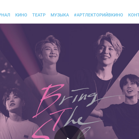
РНАЛ
КИНО
ТЕАТР
МУЗЫКА
#АРТЛЕКТОРИЙВКИНО
КОН