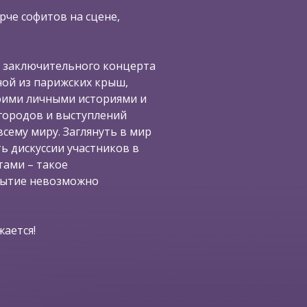
рче софитов на сцене,
 заключительного концерта
ной из парижских крыш,
воими личными историями и
городов и выступлений
сему миру. Заглянуть в мир
ь дискуссии участников в
ами – такое
бытие невозможно
ается!