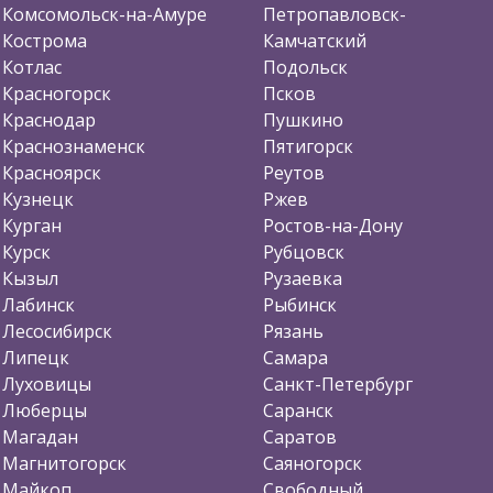
Комсомольск-на-Амуре
Петропавловск-
Кострома
Камчатский
Котлас
Подольск
Красногорск
Псков
Краснодар
Пушкино
Краснознаменск
Пятигорск
Красноярск
Реутов
Кузнецк
Ржев
Курган
Ростов-на-Дону
Курск
Рубцовск
Кызыл
Рузаевка
Лабинск
Рыбинск
Лесосибирск
Рязань
Липецк
Самара
Луховицы
Санкт-Петербург
Люберцы
Саранск
Магадан
Саратов
Магнитогорск
Саяногорск
Майкоп
Свободный