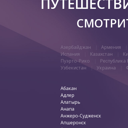
ПУТЕШЕСТВ
СМОТРИТ
Азербайджан
Армения
Испания
Казахстан
К
Пуэрто-Рико
Республика 
Узбекистан
Украина
Абакан
Адлер
Алатырь
Анапа
Анжеро-Судженск
Апшеронск