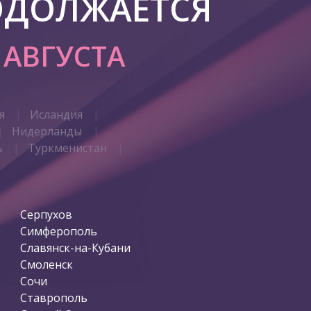
ОДОЛЖАЕТСЯ
7 АВГУСТА
я
Исландия
Нидерланды
ь
Туркменистан
Серпухов
Симферополь
Славянск-на-Кубани
Смоленск
Сочи
Ставрополь