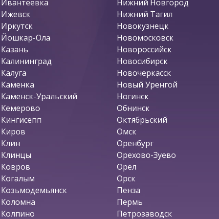
Ивантеевка
Нижний Новгород
Ижевск
Нижний Тагил
Иркутск
Новокузнецк
Йошкар-Ола
Новомосковск
Казань
Новороссийск
Калининград
Новосибирск
Калуга
Новочеркасск
Каменка
Новый Уренгой
Каменск-Уральский
Ногинск
Кемерово
Обнинск
Кингисепп
Октябрьский
Киров
Омск
Клин
Оренбург
Клинцы
Орехово-Зуево
Ковров
Орёл
Когалым
Орск
Козьмодемьянск
Пенза
Коломна
Пермь
Колпино
Петрозаводск