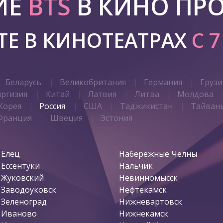
ИЕ
BTS
В КИНО ПР
Е В КИНОТЕАТРАХ
С 
Беларусь
Великобритания
Германия
Грузи
иргизия
Китай
Латвия
Литва
Молдова
Корея
Россия
США
Таджикистан
Тайван
Франция
Швеция
Эстония
Елец
Набережные Челны
Ессентуки
Нальчик
Жуковский
Невинномысск
Заводоуковск
Нефтекамск
Зеленоград
Нижневартовск
Иваново
Нижнекамск