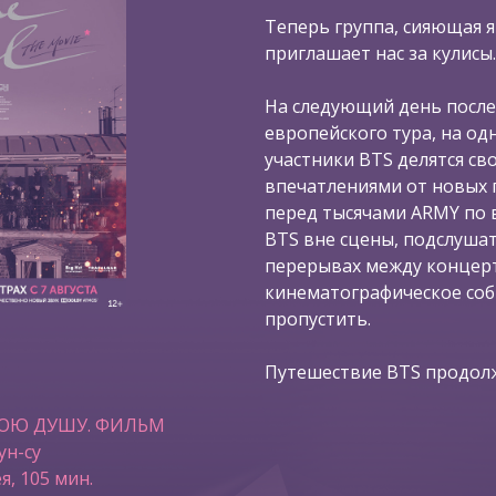
Теперь группа, сияющая я
приглашает нас за кулисы.
На следующий день после
европейского тура, на од
участники BTS делятся с
впечатлениями от новых 
перед тысячами ARMY по в
BTS вне сцены, подслушат
перерывах между концерт
кинематографическое со
пропустить.
Путешествие BTS продолж
ВОЮ ДУШУ. ФИЛЬМ
ун-су
я, 105 мин.