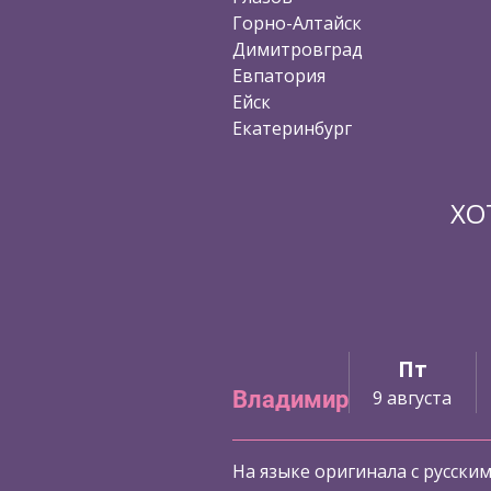
Горно-Алтайск
Димитровград
Евпатория
Ейск
Екатеринбург
ХО
Ср
Чт
Пт
Владимир
7 августа
8 августа
9 августа
На языке оригинала с русски