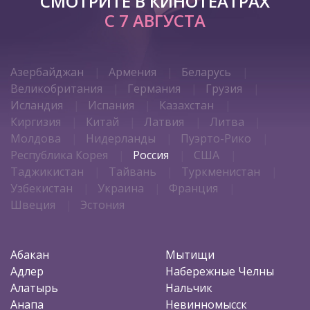
СМОТРИТЕ В КИНОТЕАТРАХ
С 7 АВГУСТА
Азербайджан
Армения
Беларусь
Великобритания
Германия
Грузия
Исландия
Испания
Казахстан
Киргизия
Китай
Латвия
Литва
Молдова
Нидерланды
Пуэрто-Рико
Республика Корея
Россия
США
Таджикистан
Тайвань
Туркменистан
Узбекистан
Украина
Франция
Швеция
Эстония
Абакан
Мытищи
Адлер
Набережные Челны
Алатырь
Нальчик
Анапа
Невинномысск