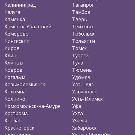
Калининград
Таганрог
Калуга
Тамбов
Каменка
Тверь
Каменск-Уральский
Тейково
Кемерово
Тобольск
Кингисепп
Тольятти
Киров
Томск
Клин
Туапсе
Клинцы
Тула
Ковров
Тюмень
Когалым
Удомля
Козьмодемьянск
Улан-Удэ
Коломна
Ульяновск
Колпино
Усть-Илимск
Комсомольск-на-Амуре
Уфа
Кострома
Ухта
Котлас
Учалы
Красногорск
Хабаровск
Краснодар
Ханты-Мансийск