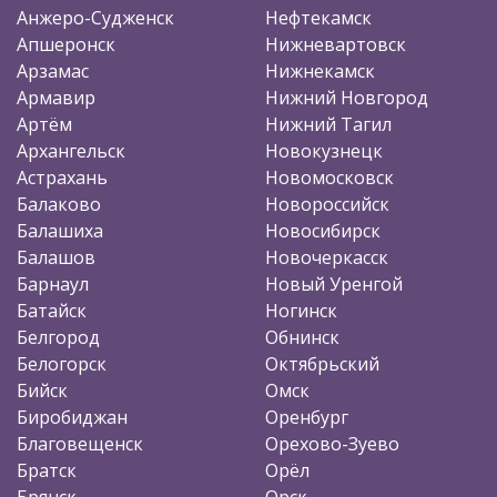
Анжеро-Судженск
Нефтекамск
Апшеронск
Нижневартовск
Арзамас
Нижнекамск
Армавир
Нижний Новгород
Артём
Нижний Тагил
Архангельск
Новокузнецк
Астрахань
Новомосковск
Балаково
Новороссийск
Балашиха
Новосибирск
Балашов
Новочеркасск
Барнаул
Новый Уренгой
Батайск
Ногинск
Белгород
Обнинск
Белогорск
Октябрьский
Бийск
Омск
Биробиджан
Оренбург
Благовещенск
Орехово-Зуево
Братск
Орёл
Брянск
Орск