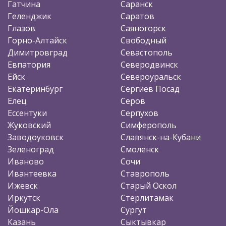
Гатчина
Саранск
Геленджик
Саратов
Глазов
Саяногорск
Горно-Алтайск
Свободный
Димитровград
Севастополь
Евпатория
Северодвинск
Ейск
Североуральск
Екатеринбург
Сергиев Посад
Елец
Серов
Ессентуки
Серпухов
Жуковский
Симферополь
Заводоуковск
Славянск-на-Кубани
Зеленоград
Смоленск
Иваново
Сочи
Ивантеевка
Ставрополь
Ижевск
Старый Оскол
Иркутск
Стерлитамак
Йошкар-Ола
Сургут
Казань
Сыктывкар