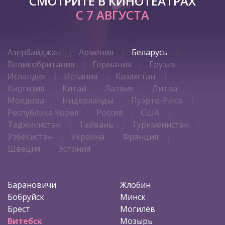
СМОТРИТЕ В КИНОТЕАТРАХ
С 7 АВГУСТА
Азербайджан
Армения
Беларусь
Великобритания
Германия
Грузия
Исландия
Испания
Казахстан
Киргизия
Китай
Латвия
Литва
Молдова
Нидерланды
Пуэрто-Рико
Республика Корея
Россия
США
Таджикистан
Тайвань
Туркменистан
Узбекистан
Украина
Франция
Швеция
Эстония
Барановичи
Жлобин
Бобруйск
Минск
Брест
Могилёв
Витебск
Мозырь