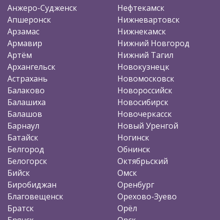
Анжеро-Судженск
Нефтекамск
Апшеронск
Нижневартовск
Арзамас
Нижнекамск
Армавир
Нижний Новгород
Артём
Нижний Тагил
Архангельск
Новокузнецк
Астрахань
Новомосковск
Балаково
Новороссийск
Балашиха
Новосибирск
Балашов
Новочеркасск
Барнаул
Новый Уренгой
Батайск
Ногинск
Белгород
Обнинск
Белогорск
Октябрьский
Бийск
Омск
Биробиджан
Оренбург
Благовещенск
Орехово-Зуево
Братск
Орёл
Брянск
Орск