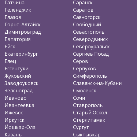
Гатчина
Саранск
Геленджик
Саратов
Глазов
Саяногорск
Горно-Алтайск
Свободный
Димитровград
Севастополь
Евпатория
Северодвинск
Ейск
Североуральск
Екатеринбург
Сергиев Посад
Елец
Серов
Ессентуки
Серпухов
Жуковский
Симферополь
Заводоуковск
Славянск-на-Кубани
Зеленоград
Смоленск
Иваново
Сочи
Ивантеевка
Ставрополь
Ижевск
Старый Оскол
Иркутск
Стерлитамак
Йошкар-Ола
Сургут
Казань
Сыктывкар