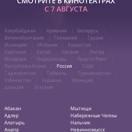
СМОТРИТЕ В КИНОТЕАТРАХ
С 7 АВГУСТА
Азербайджан
Армения
Беларусь
Великобритания
Германия
Грузия
Исландия
Испания
Казахстан
Киргизия
Китай
Латвия
Литва
Молдова
Нидерланды
Пуэрто-Рико
Республика Корея
Россия
США
Таджикистан
Тайвань
Туркменистан
Узбекистан
Украина
Франция
Швеция
Эстония
Абакан
Мытищи
Адлер
Набережные Челны
Алатырь
Нальчик
Анапа
Невинномысск