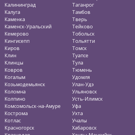
Калининград
Таганрог
Калуга
Тамбов
Каменка
Тверь
Каменск-Уральский
Тейково
Кемерово
Тобольск
Кингисепп
Тольятти
Киров
Томск
Клин
Туапсе
Клинцы
Тула
Ковров
Тюмень
Когалым
Удомля
Козьмодемьянск
Улан-Удэ
Коломна
Ульяновск
Колпино
Усть-Илимск
Комсомольск-на-Амуре
Уфа
Кострома
Ухта
Котлас
Учалы
Красногорск
Хабаровск
Краснодар
Ханты-Мансийск