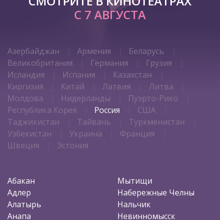
СМОТРИТЕ В КИНОТЕАТРАХ
С 7 АВГУСТА
Азербайджан
Армения
Беларусь
Великобритания
Германия
Грузия
Исландия
Испания
Казахстан
Киргизия
Китай
Латвия
Литва
Молдова
Нидерланды
Пуэрто-Рико
Республика Корея
Россия
США
Таджикистан
Тайвань
Туркменистан
Узбекистан
Украина
Франция
Швеция
Эстония
Абакан
Мытищи
Адлер
Набережные Челны
Алатырь
Нальчик
Анапа
Невинномысск