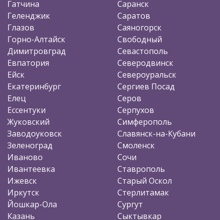
Гатчина
Саранск
Геленджик
Саратов
Глазов
Саяногорск
Горно-Алтайск
Свободный
Димитровград
Севастополь
Евпатория
Северодвинск
Ейск
Североуральск
Екатеринбург
Сергиев Посад
Елец
Серов
Ессентуки
Серпухов
Жуковский
Симферополь
Заводоуковск
Славянск-на-Кубани
Зеленоград
Смоленск
Иваново
Сочи
Ивантеевка
Ставрополь
Ижевск
Старый Оскол
Иркутск
Стерлитамак
Йошкар-Ола
Сургут
Казань
Сыктывкар