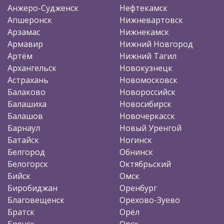
Анжеро-Судженск
Нефтекамск
Апшеронск
Нижневартовск
Арзамас
Нижнекамск
Армавир
Нижний Новгород
Артём
Нижний Тагил
Архангельск
Новокузнецк
Астрахань
Новомосковск
Балаково
Новороссийск
Балашиха
Новосибирск
Балашов
Новочеркасск
Барнаул
Новый Уренгой
Батайск
Ногинск
Белгород
Обнинск
Белогорск
Октябрьский
Бийск
Омск
Биробиджан
Оренбург
Благовещенск
Орехово-Зуево
Братск
Орёл
Брянск
Орск