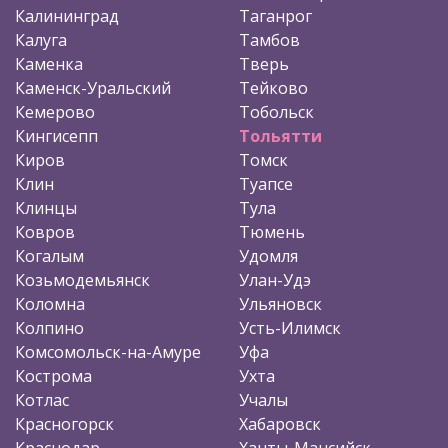
Калининград
Таганрог
Калуга
Тамбов
Каменка
Тверь
Каменск-Уральский
Тейково
Кемерово
Тобольск
Кингисепп
Тольятти
Киров
Томск
Клин
Туапсе
Клинцы
Тула
Ковров
Тюмень
Когалым
Удомля
Козьмодемьянск
Улан-Удэ
Коломна
Ульяновск
Колпино
Усть-Илимск
Комсомольск-на-Амуре
Уфа
Кострома
Ухта
Котлас
Учалы
Красногорск
Хабаровск
Краснодар
Ханты-Мансийск