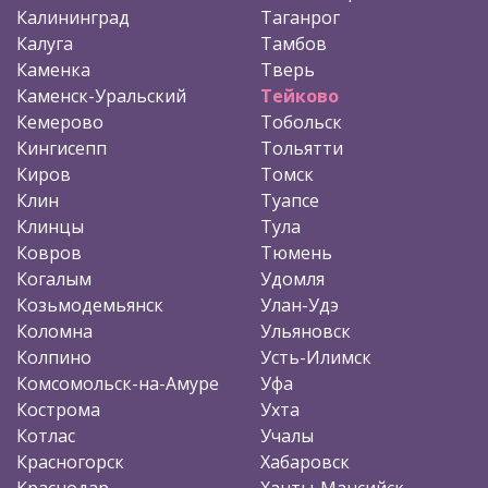
Калининград
Таганрог
Калуга
Тамбов
Каменка
Тверь
Каменск-Уральский
Тейково
Кемерово
Тобольск
Кингисепп
Тольятти
Киров
Томск
Клин
Туапсе
Клинцы
Тула
Ковров
Тюмень
Когалым
Удомля
Козьмодемьянск
Улан-Удэ
Коломна
Ульяновск
Колпино
Усть-Илимск
Комсомольск-на-Амуре
Уфа
Кострома
Ухта
Котлас
Учалы
Красногорск
Хабаровск
Краснодар
Ханты-Мансийск