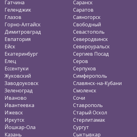
Гатчина
Саранск
Геленджик
Саратов
Глазов
Саяногорск
Горно-Алтайск
Свободный
Димитровград
Севастополь
Евпатория
Северодвинск
Ейск
Североуральск
Екатеринбург
Сергиев Посад
Елец
Серов
Ессентуки
Серпухов
Жуковский
Симферополь
Заводоуковск
Славянск-на-Кубани
Зеленоград
Смоленск
Иваново
Сочи
Ивантеевка
Ставрополь
Ижевск
Старый Оскол
Иркутск
Стерлитамак
Йошкар-Ола
Сургут
Казань
Сыктывкар