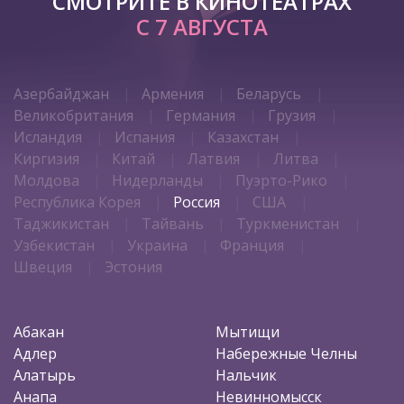
СМОТРИТЕ В КИНОТЕАТРАХ
С 7 АВГУСТА
Азербайджан
Армения
Беларусь
Великобритания
Германия
Грузия
Исландия
Испания
Казахстан
Киргизия
Китай
Латвия
Литва
Молдова
Нидерланды
Пуэрто-Рико
Республика Корея
Россия
США
Таджикистан
Тайвань
Туркменистан
Узбекистан
Украина
Франция
Швеция
Эстония
Абакан
Мытищи
Адлер
Набережные Челны
Алатырь
Нальчик
Анапа
Невинномысск