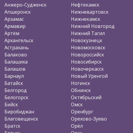
Анжеро-Судженск
Нефтекамск
Апшеронск
Нижневартовск
Арзамас
Нижнекамск
Армавир
Нижний Новгород
Артём
Нижний Тагил
Архангельск
Новокузнецк
Астрахань
Новомосковск
Балаково
Новороссийск
Балашиха
Новосибирск
Балашов
Новочеркасск
Барнаул
Новый Уренгой
Батайск
Ногинск
Белгород
Обнинск
Белогорск
Октябрьский
Бийск
Омск
Биробиджан
Оренбург
Благовещенск
Орехово-Зуево
Братск
Орёл
Брянск
Орск