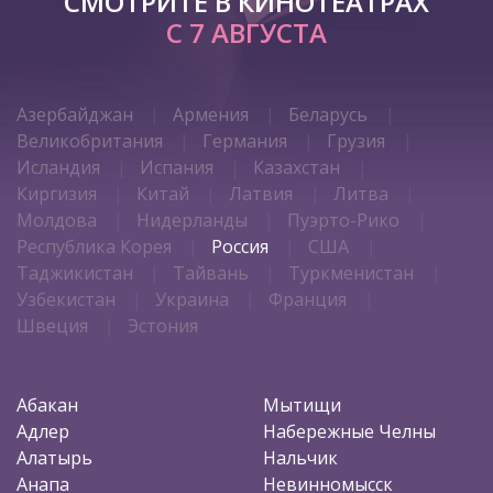
СМОТРИТЕ В КИНОТЕАТРАХ
С 7 АВГУСТА
Азербайджан
Армения
Беларусь
Великобритания
Германия
Грузия
Исландия
Испания
Казахстан
Киргизия
Китай
Латвия
Литва
Молдова
Нидерланды
Пуэрто-Рико
Республика Корея
Россия
США
Таджикистан
Тайвань
Туркменистан
Узбекистан
Украина
Франция
Швеция
Эстония
Абакан
Мытищи
Адлер
Набережные Челны
Алатырь
Нальчик
Анапа
Невинномысск