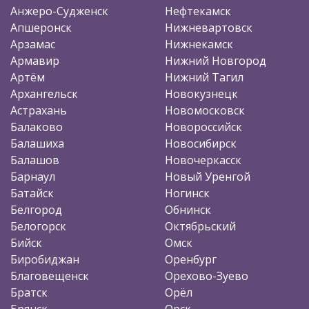
Анжеро-Судженск
Нефтекамск
Апшеронск
Нижневартовск
Арзамас
Нижнекамск
Армавир
Нижний Новгород
Артём
Нижний Тагил
Архангельск
Новокузнецк
Астрахань
Новомосковск
Балаково
Новороссийск
Балашиха
Новосибирск
Балашов
Новочеркасск
Барнаул
Новый Уренгой
Батайск
Ногинск
Белгород
Обнинск
Белогорск
Октябрьский
Бийск
Омск
Биробиджан
Оренбург
Благовещенск
Орехово-Зуево
Братск
Орёл
Брянск
Орск