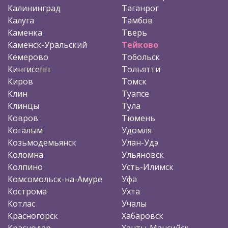
Калининград
Таганрог
Калуга
Тамбов
Каменка
Тверь
Каменск-Уральский
Тейково
Кемерово
Тобольск
Кингисепп
Тольятти
Киров
Томск
Клин
Туапсе
Клинцы
Тула
Ковров
Тюмень
Когалым
Удомля
Козьмодемьянск
Улан-Удэ
Коломна
Ульяновск
Колпино
Усть-Илимск
Комсомольск-на-Амуре
Уфа
Кострома
Ухта
Котлас
Учалы
Красногорск
Хабаровск
Краснодар
Ханты-Мансийск