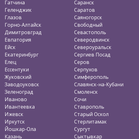
Гатчина
Саранск
Геленджик
Саратов
Глазов
Саяногорск
Горно-Алтайск
Свободный
Димитровград
Севастополь
Евпатория
Северодвинск
Ейск
Североуральск
Екатеринбург
Сергиев Посад
Елец
Серов
Ессентуки
Серпухов
Жуковский
Симферополь
Заводоуковск
Славянск-на-Кубани
Зеленоград
Смоленск
Иваново
Сочи
Ивантеевка
Ставрополь
Ижевск
Старый Оскол
Иркутск
Стерлитамак
Йошкар-Ола
Сургут
Казань
Сыктывкар