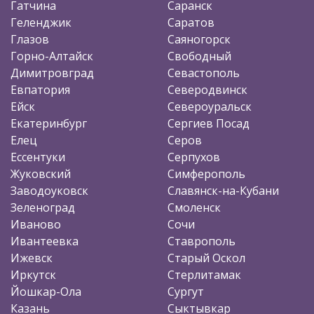
Гатчина
Саранск
Геленджик
Саратов
Глазов
Саяногорск
Горно-Алтайск
Свободный
Димитровград
Севастополь
Евпатория
Северодвинск
Ейск
Североуральск
Екатеринбург
Сергиев Посад
Елец
Серов
Ессентуки
Серпухов
Жуковский
Симферополь
Заводоуковск
Славянск-на-Кубани
Зеленоград
Смоленск
Иваново
Сочи
Ивантеевка
Ставрополь
Ижевск
Старый Оскол
Иркутск
Стерлитамак
Йошкар-Ола
Сургут
Казань
Сыктывкар