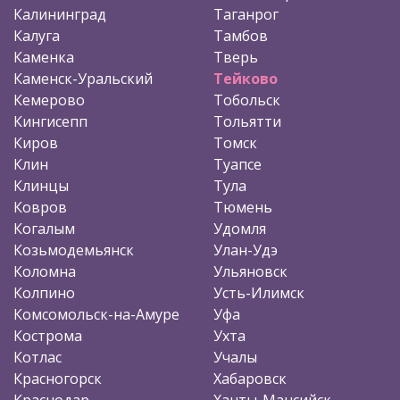
Калининград
Таганрог
Калуга
Тамбов
Каменка
Тверь
Каменск-Уральский
Тейково
Кемерово
Тобольск
Кингисепп
Тольятти
Киров
Томск
Клин
Туапсе
Клинцы
Тула
Ковров
Тюмень
Когалым
Удомля
Козьмодемьянск
Улан-Удэ
Коломна
Ульяновск
Колпино
Усть-Илимск
Комсомольск-на-Амуре
Уфа
Кострома
Ухта
Котлас
Учалы
Красногорск
Хабаровск
Краснодар
Ханты-Мансийск