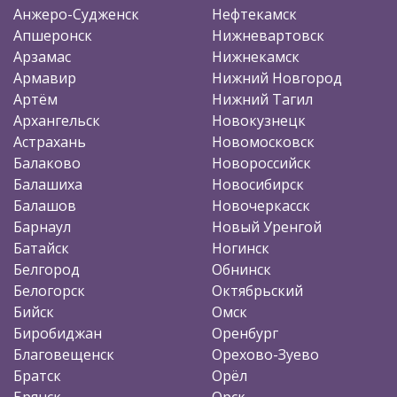
Анжеро-Судженск
Нефтекамск
Апшеронск
Нижневартовск
Арзамас
Нижнекамск
Армавир
Нижний Новгород
Артём
Нижний Тагил
Архангельск
Новокузнецк
Астрахань
Новомосковск
Балаково
Новороссийск
Балашиха
Новосибирск
Балашов
Новочеркасск
Барнаул
Новый Уренгой
Батайск
Ногинск
Белгород
Обнинск
Белогорск
Октябрьский
Бийск
Омск
Биробиджан
Оренбург
Благовещенск
Орехово-Зуево
Братск
Орёл
Брянск
Орск