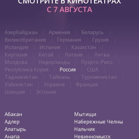
СМОТРИТЕ В КИНОТЕАТРАХ
С 7 АВГУСТА
Азербайджан
Армения
Беларусь
Великобритания
Германия
Грузия
Исландия
Испания
Казахстан
Киргизия
Китай
Латвия
Литва
Молдова
Нидерланды
Пуэрто-Рико
Республика Корея
Россия
США
Таджикистан
Тайвань
Туркменистан
Узбекистан
Украина
Франция
Швеция
Эстония
Абакан
Мытищи
Адлер
Набережные Челны
Алатырь
Нальчик
Анапа
Невинномысск