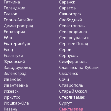
Гатчина
Саранск
Геленджик
Саратов
Глазов
Саяногорск
Горно-Алтайск
Свободный
Димитровград
Севастополь
Евпатория
Северодвинск
Ейск
Североуральск
Екатеринбург
Сергиев Посад
Елец
Серов
Ессентуки
Серпухов
Жуковский
Симферополь
Заводоуковск
Славянск-на-Кубани
Зеленоград
Смоленск
Иваново
Сочи
Ивантеевка
Ставрополь
Ижевск
Старый Оскол
Иркутск
Стерлитамак
Йошкар-Ола
Сургут
Казань
Сыктывкар