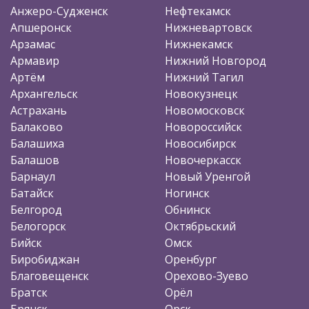
Анжеро-Судженск
Нефтекамск
Апшеронск
Нижневартовск
Арзамас
Нижнекамск
Армавир
Нижний Новгород
Артём
Нижний Тагил
Архангельск
Новокузнецк
Астрахань
Новомосковск
Балаково
Новороссийск
Балашиха
Новосибирск
Балашов
Новочеркасск
Барнаул
Новый Уренгой
Батайск
Ногинск
Белгород
Обнинск
Белогорск
Октябрьский
Бийск
Омск
Биробиджан
Оренбург
Благовещенск
Орехово-Зуево
Братск
Орёл
Брянск
Орск