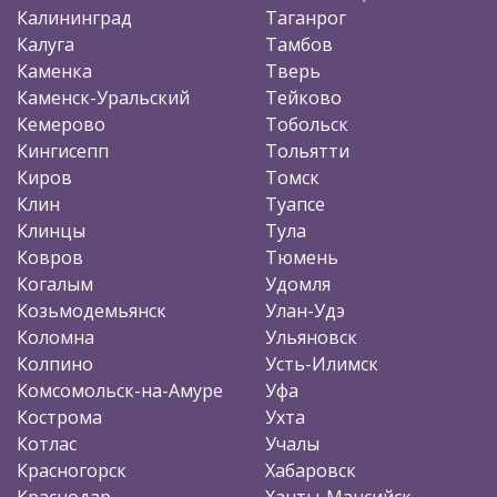
Калининград
Таганрог
Калуга
Тамбов
Каменка
Тверь
Каменск-Уральский
Тейково
Кемерово
Тобольск
Кингисепп
Тольятти
Киров
Томск
Клин
Туапсе
Клинцы
Тула
Ковров
Тюмень
Когалым
Удомля
Козьмодемьянск
Улан-Удэ
Коломна
Ульяновск
Колпино
Усть-Илимск
Комсомольск-на-Амуре
Уфа
Кострома
Ухта
Котлас
Учалы
Красногорск
Хабаровск
Краснодар
Ханты-Мансийск