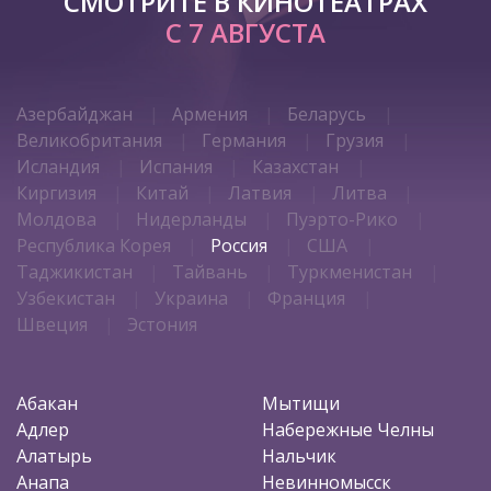
СМОТРИТЕ В КИНОТЕАТРАХ
С 7 АВГУСТА
Азербайджан
Армения
Беларусь
Великобритания
Германия
Грузия
Исландия
Испания
Казахстан
Киргизия
Китай
Латвия
Литва
Молдова
Нидерланды
Пуэрто-Рико
Республика Корея
Россия
США
Таджикистан
Тайвань
Туркменистан
Узбекистан
Украина
Франция
Швеция
Эстония
Абакан
Мытищи
Адлер
Набережные Челны
Алатырь
Нальчик
Анапа
Невинномысск