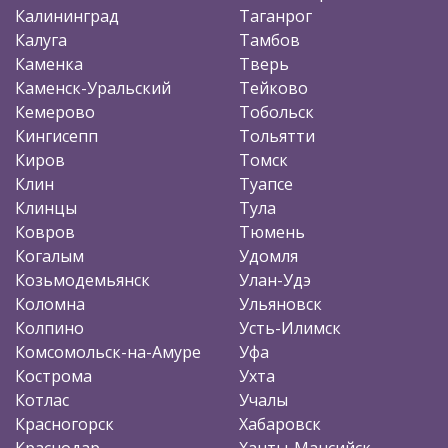
Калининград
Таганрог
Калуга
Тамбов
Каменка
Тверь
Каменск-Уральский
Тейково
Кемерово
Тобольск
Кингисепп
Тольятти
Киров
Томск
Клин
Туапсе
Клинцы
Тула
Ковров
Тюмень
Когалым
Удомля
Козьмодемьянск
Улан-Удэ
Коломна
Ульяновск
Колпино
Усть-Илимск
Комсомольск-на-Амуре
Уфа
Кострома
Ухта
Котлас
Учалы
Красногорск
Хабаровск
Краснодар
Ханты-Мансийск