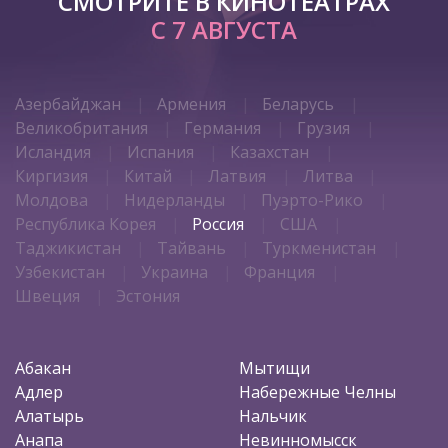
СМОТРИТЕ В КИНОТЕАТРАХ
С 7 АВГУСТА
Азербайджан
Армения
Беларусь
Великобритания
Германия
Грузия
Исландия
Испания
Казахстан
Киргизия
Китай
Латвия
Литва
Молдова
Нидерланды
Пуэрто-Рико
Республика Корея
Россия
США
Таджикистан
Тайвань
Туркменистан
Узбекистан
Украина
Франция
Швеция
Эстония
Абакан
Мытищи
Адлер
Набережные Челны
Алатырь
Нальчик
Анапа
Невинномысск