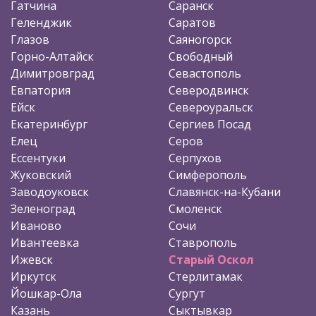
Гатчина
Саранск
Геленджик
Саратов
Глазов
Саяногорск
Горно-Алтайск
Свободный
Димитровград
Севастополь
Евпатория
Северодвинск
Ейск
Североуральск
Екатеринбург
Сергиев Посад
Елец
Серов
Ессентуки
Серпухов
Жуковский
Симферополь
Заводоуковск
Славянск-на-Кубани
Зеленоград
Смоленск
Иваново
Сочи
Ивантеевка
Ставрополь
Ижевск
Старый Оскол
Иркутск
Стерлитамак
Йошкар-Ола
Сургут
Казань
Сыктывкар