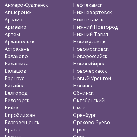
Анжеро-Судженск
Нефтекамск
Апшеронск
Нижневартовск
Арзамас
Нижнекамск
Армавир
Нижний Новгород
Артём
Нижний Тагил
Архангельск
Новокузнецк
Астрахань
Новомосковск
Балаково
Новороссийск
Балашиха
Новосибирск
Балашов
Новочеркасск
Барнаул
Новый Уренгой
Батайск
Ногинск
Белгород
Обнинск
Белогорск
Октябрьский
Бийск
Омск
Биробиджан
Оренбург
Благовещенск
Орехово-Зуево
Братск
Орёл
Брянск
Орск