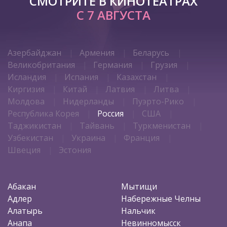
СМОТРИТЕ В КИНОТЕАТРАХ
С 7 АВГУСТА
Азербайджан
Армения
Беларусь
Великобритания
Германия
Грузия
Исландия
Испания
Казахстан
Киргизия
Китай
Латвия
Литва
Молдова
Нидерланды
Пуэрто-Рико
Республика Корея
Россия
США
Таджикистан
Тайвань
Туркменистан
Узбекистан
Украина
Франция
Швеция
Эстония
Абакан
Мытищи
Адлер
Набережные Челны
Алатырь
Нальчик
Анапа
Невинномысск