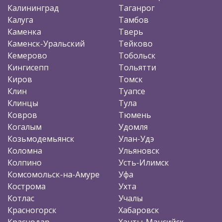
Калининград
Таганрог
Калуга
Тамбов
Каменка
Тверь
Каменск-Уральский
Тейково
Кемерово
Тобольск
Кингисепп
Тольятти
Киров
Томск
Клин
Туапсе
Клинцы
Тула
Ковров
Тюмень
Когалым
Удомля
Козьмодемьянск
Улан-Удэ
Коломна
Ульяновск
Колпино
Усть-Илимск
Комсомольск-на-Амуре
Уфа
Кострома
Ухта
Котлас
Учалы
Красногорск
Хабаровск
Краснодар
Ханты-Мансийск