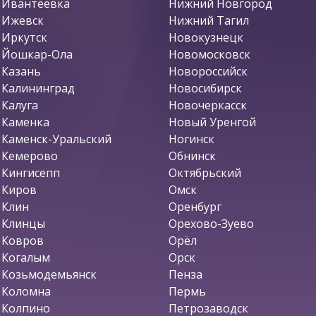
Ивантеевка
Нижний Новгород
Ижевск
Нижний Тагил
Иркутск
Новокузнецк
Йошкар-Ола
Новомосковск
Казань
Новороссийск
Калининград
Новосибирск
Калуга
Новочеркасск
Каменка
Новый Уренгой
Каменск-Уральский
Ногинск
Кемерово
Обнинск
Кингисепп
Октябрьский
Киров
Омск
Клин
Оренбург
Клинцы
Орехово-Зуево
Ковров
Орёл
Когалым
Орск
Козьмодемьянск
Пенза
Коломна
Пермь
Колпино
Петрозаводск