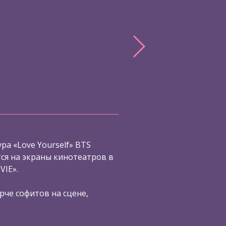
ра «Love Yourself» BTS
я на экраны кинотеатров в
VIE».
рче софитов на сцене,