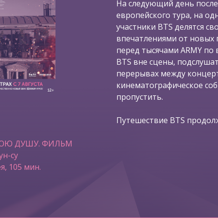
На следующий день после
европейского тура, на од
участники BTS делятся с
впечатлениями от новых 
перед тысячами ARMY по в
BTS вне сцены, подслушат
перерывах между концерт
кинематографическое со
пропустить.
Путешествие BTS продолж
ВОЮ ДУШУ. ФИЛЬМ
ун-су
я, 105 мин.