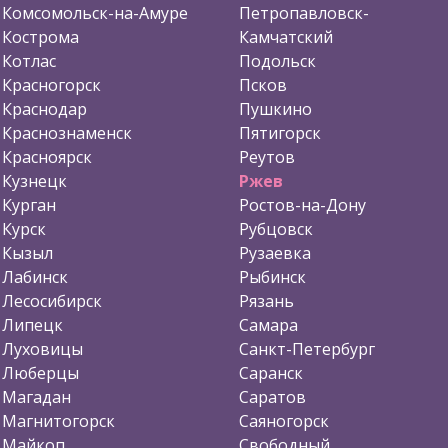
Комсомольск-на-Амуре
Петропавловск-
Кострома
Камчатский
Котлас
Подольск
Красногорск
Псков
Краснодар
Пушкино
Краснознаменск
Пятигорск
Красноярск
Реутов
Кузнецк
Ржев
Курган
Ростов-на-Дону
Курск
Рубцовск
Кызыл
Рузаевка
Лабинск
Рыбинск
Лесосибирск
Рязань
Липецк
Самара
Луховицы
Санкт-Петербург
Люберцы
Саранск
Магадан
Саратов
Магнитогорск
Саяногорск
Майкоп
Свободный