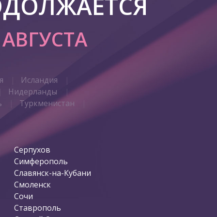
ОДОЛЖАЕТСЯ
7 АВГУСТА
я
Исландия
Нидерланды
ь
Туркменистан
Серпухов
Симферополь
Славянск-на-Кубани
Смоленск
Сочи
Ставрополь