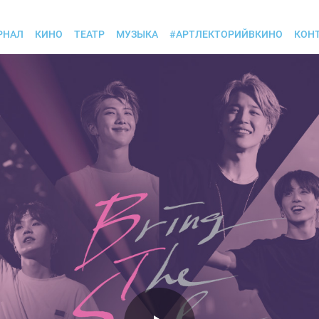
РНАЛ
КИНО
ТЕАТР
МУЗЫКА
#АРТЛЕКТОРИЙВКИНО
КОН