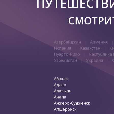
ПУТЕШЕСТВ
СМОТРИТ
Азербайджан
Армения
Испания
Казахстан
К
Пуэрто-Рико
Республика 
Узбекистан
Украина
Абакан
Адлер
Алатырь
Анапа
Анжеро-Судженск
Апшеронск