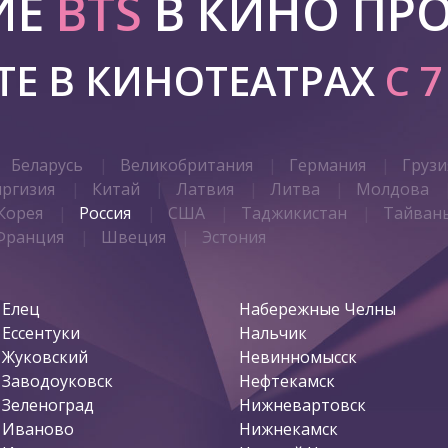
ИЕ
BTS
В КИНО ПР
Е В КИНОТЕАТРАХ
С 
Беларусь
Великобритания
Германия
Грузи
иргизия
Китай
Латвия
Литва
Молдова
Корея
Россия
США
Таджикистан
Тайван
Франция
Швеция
Эстония
Елец
Набережные Челны
Ессентуки
Нальчик
Жуковский
Невинномысск
Заводоуковск
Нефтекамск
Зеленоград
Нижневартовск
Иваново
Нижнекамск