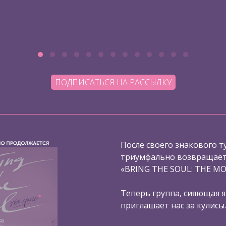
ПОДПИСАТЬСЯ НА РАССЫЛКУ
После своего знакового ту
триумфально возвращаетс
«BRING THE SOUL: THE MO
Теперь группа, сияющая я
приглашает нас за кулисы.