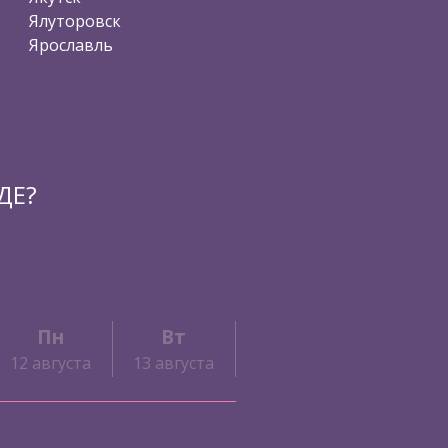
Ялуторовск
Ярославль
ДЕ?
Пн
Вт
Ср
Чт
12 августа
13 августа
14 августа
15 авгус