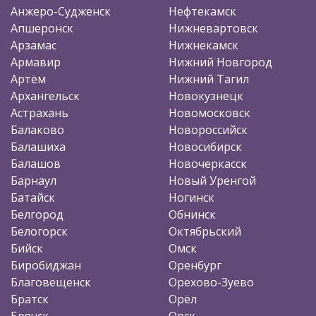
Анжеро-Судженск
Нефтекамск
Апшеронск
Нижневартовск
Арзамас
Нижнекамск
Армавир
Нижний Новгород
Артём
Нижний Тагил
Архангельск
Новокузнецк
Астрахань
Новомосковск
Балаково
Новороссийск
Балашиха
Новосибирск
Балашов
Новочеркасск
Барнаул
Новый Уренгой
Батайск
Ногинск
Белгород
Обнинск
Белогорск
Октябрьский
Бийск
Омск
Биробиджан
Оренбург
Благовещенск
Орехово-Зуево
Братск
Орёл
Брянск
Орск