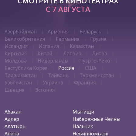
СМОТРИТЕ В КИНОТЕАТРАХ
С 7 АВГУСТА
Азербайджан
Армения
Беларусь
Великобритания
Германия
Грузия
Исландия
Испания
Казахстан
Киргизия
Китай
Латвия
Литва
Молдова
Нидерланды
Пуэрто-Рико
Республика Корея
Россия
США
Таджикистан
Тайвань
Туркменистан
Узбекистан
Украина
Франция
Швеция
Эстония
Абакан
Мытищи
Адлер
Набережные Челны
Алатырь
Нальчик
Анапа
Невинномысск