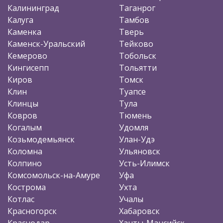
Калининград
Таганрог
Калуга
Тамбов
Каменка
Тверь
Каменск-Уральский
Тейково
Кемерово
Тобольск
Кингисепп
Тольятти
Киров
Томск
Клин
Туапсе
Клинцы
Тула
Ковров
Тюмень
Когалым
Удомля
Козьмодемьянск
Улан-Удэ
Коломна
Ульяновск
Колпино
Усть-Илимск
Комсомольск-на-Амуре
Уфа
Кострома
Ухта
Котлас
Учалы
Красногорск
Хабаровск
Краснодар
Ханты-Мансийск