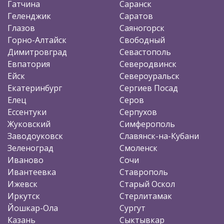
Гатчина
Саранск
Геленджик
Саратов
Глазов
Саяногорск
Горно-Алтайск
Свободный
Димитровград
Севастополь
Евпатория
Северодвинск
Ейск
Североуральск
Екатеринбург
Сергиев Посад
Елец
Серов
Ессентуки
Серпухов
Жуковский
Симферополь
Заводоуковск
Славянск-на-Кубани
Зеленоград
Смоленск
Иваново
Сочи
Ивантеевка
Ставрополь
Ижевск
Старый Оскол
Иркутск
Стерлитамак
Йошкар-Ола
Сургут
Казань
Сыктывкар