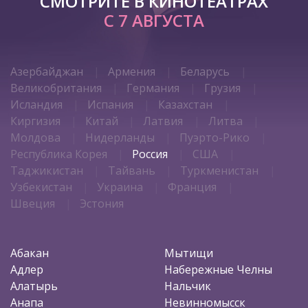
СМОТРИТЕ В КИНОТЕАТРАХ
С 7 АВГУСТА
Азербайджан
Армения
Беларусь
Великобритания
Германия
Грузия
Исландия
Испания
Казахстан
Киргизия
Китай
Латвия
Литва
Молдова
Нидерланды
Пуэрто-Рико
Республика Корея
Россия
США
Таджикистан
Тайвань
Туркменистан
Узбекистан
Украина
Франция
Швеция
Эстония
Абакан
Мытищи
Адлер
Набережные Челны
Алатырь
Нальчик
Анапа
Невинномысск