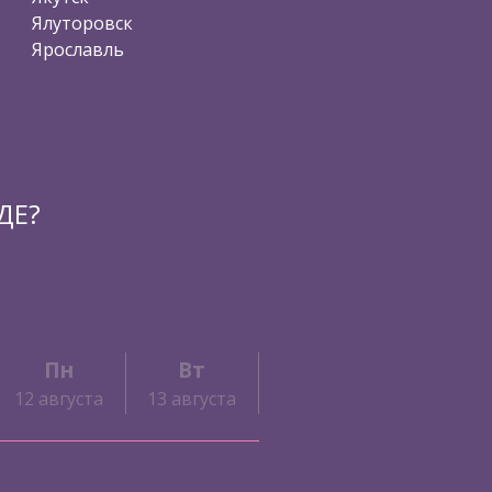
Ялуторовск
Ярославль
ДЕ?
Пн
Вт
Ср
Чт
12 августа
13 августа
14 августа
15 авгус