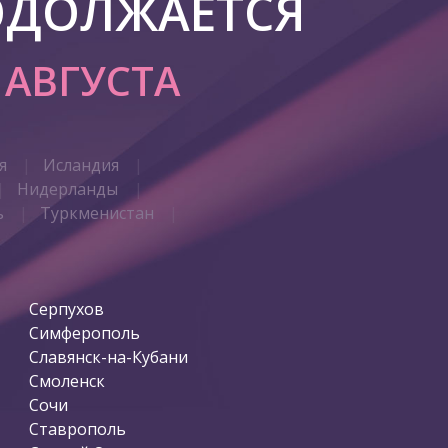
ОДОЛЖАЕТСЯ
7 АВГУСТА
я
Исландия
Нидерланды
ь
Туркменистан
Серпухов
Симферополь
Славянск-на-Кубани
Смоленск
Сочи
Ставрополь