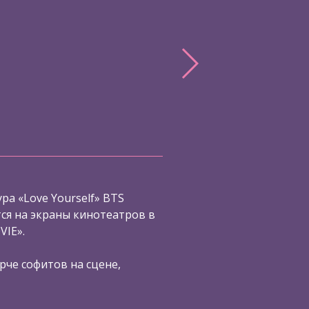
ра «Love Yourself» BTS
я на экраны кинотеатров в
VIE».
рче софитов на сцене,