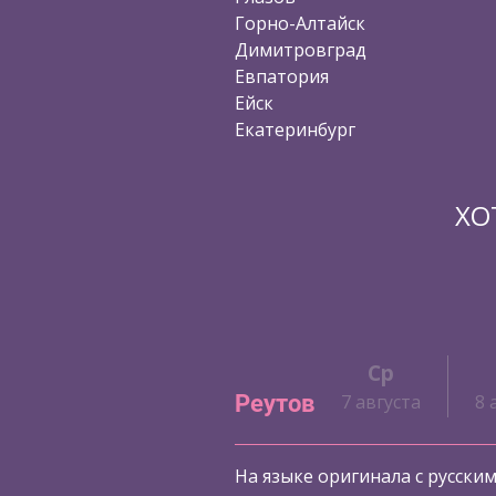
Горно-Алтайск
Димитровград
Евпатория
Ейск
Екатеринбург
ХО
Ср
Реутов
7 августа
8 
На языке оригинала с русски