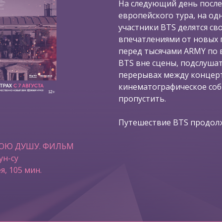
На следующий день после
европейского тура, на од
участники BTS делятся с
впечатлениями от новых 
перед тысячами ARMY по в
BTS вне сцены, подслушат
перерывах между концерт
кинематографическое со
пропустить.
Путешествие BTS продолж
ВОЮ ДУШУ. ФИЛЬМ
ун-су
я, 105 мин.