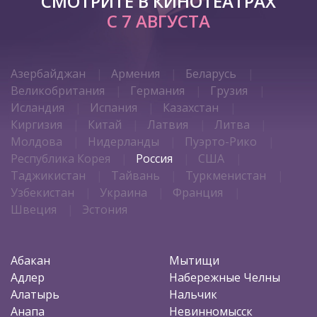
СМОТРИТЕ В КИНОТЕАТРАХ
С 7 АВГУСТА
Азербайджан
Армения
Беларусь
Великобритания
Германия
Грузия
Исландия
Испания
Казахстан
Киргизия
Китай
Латвия
Литва
Молдова
Нидерланды
Пуэрто-Рико
Республика Корея
Россия
США
Таджикистан
Тайвань
Туркменистан
Узбекистан
Украина
Франция
Швеция
Эстония
Абакан
Мытищи
Адлер
Набережные Челны
Алатырь
Нальчик
Анапа
Невинномысск