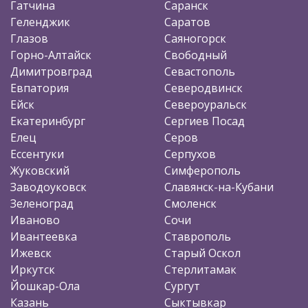
Гатчина
Саранск
Геленджик
Саратов
Глазов
Саяногорск
Горно-Алтайск
Свободный
Димитровград
Севастополь
Евпатория
Северодвинск
Ейск
Североуральск
Екатеринбург
Сергиев Посад
Елец
Серов
Ессентуки
Серпухов
Жуковский
Симферополь
Заводоуковск
Славянск-на-Кубани
Зеленоград
Смоленск
Иваново
Сочи
Ивантеевка
Ставрополь
Ижевск
Старый Оскол
Иркутск
Стерлитамак
Йошкар-Ола
Сургут
Казань
Сыктывкар