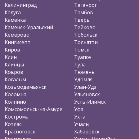
Калининград
Таганрог
Калуга
Тамбов
Каменка
Тверь
Каменск-Уральский
Тейково
Кемерово
Тобольск
Кингисепп
Тольятти
Киров
Томск
Клин
Туапсе
Клинцы
Тула
Ковров
Тюмень
Когалым
Удомля
Козьмодемьянск
Улан-Удэ
Коломна
Ульяновск
Колпино
Усть-Илимск
Комсомольск-на-Амуре
Уфа
Кострома
Ухта
Котлас
Учалы
Красногорск
Хабаровск
Краснодар
Ханты-Мансийск