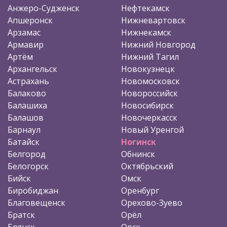
Анжеро-Судженск
Нефтекамск
Апшеронск
Нижневартовск
Арзамас
Нижнекамск
Армавир
Нижний Новгород
Артём
Нижний Тагил
Архангельск
Новокузнецк
Астрахань
Новомосковск
Балаково
Новороссийск
Балашиха
Новосибирск
Балашов
Новочеркасск
Барнаул
Новый Уренгой
Батайск
Ногинск
Белгород
Обнинск
Белогорск
Октябрьский
Бийск
Омск
Биробиджан
Оренбург
Благовещенск
Орехово-Зуево
Братск
Орёл
Брянск
Орск