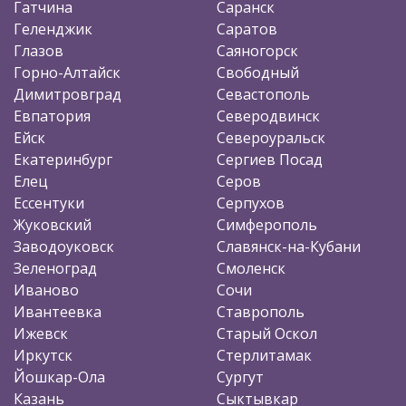
Гатчина
Саранск
Геленджик
Саратов
Глазов
Саяногорск
Горно-Алтайск
Свободный
Димитровград
Севастополь
Евпатория
Северодвинск
Ейск
Североуральск
Екатеринбург
Сергиев Посад
Елец
Серов
Ессентуки
Серпухов
Жуковский
Симферополь
Заводоуковск
Славянск-на-Кубани
Зеленоград
Смоленск
Иваново
Сочи
Ивантеевка
Ставрополь
Ижевск
Старый Оскол
Иркутск
Стерлитамак
Йошкар-Ола
Сургут
Казань
Сыктывкар