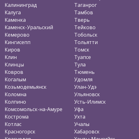
Калининград
Таганрог
Калуга
Тамбов
Каменка
Тверь
Каменск-Уральский
Тейково
Кемерово
Тобольск
Кингисепп
Тольятти
Киров
Томск
Клин
Туапсе
Клинцы
Тула
Ковров
Тюмень
Когалым
Удомля
Козьмодемьянск
Улан-Удэ
Коломна
Ульяновск
Колпино
Усть-Илимск
Комсомольск-на-Амуре
Уфа
Кострома
Ухта
Котлас
Учалы
Красногорск
Хабаровск
Краснодар
Ханты-Мансийск