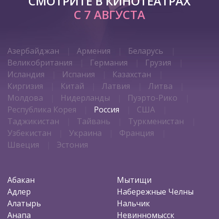
СМОТРИТЕ В КИНОТЕАТРАХ
С 7 АВГУСТА
Азербайджан
Армения
Беларусь
Великобритания
Германия
Грузия
Исландия
Испания
Казахстан
Киргизия
Китай
Латвия
Литва
Молдова
Нидерланды
Пуэрто-Рико
Республика Корея
Россия
США
Таджикистан
Тайвань
Туркменистан
Узбекистан
Украина
Франция
Швеция
Эстония
Абакан
Мытищи
Адлер
Набережные Челны
Алатырь
Нальчик
Анапа
Невинномысск