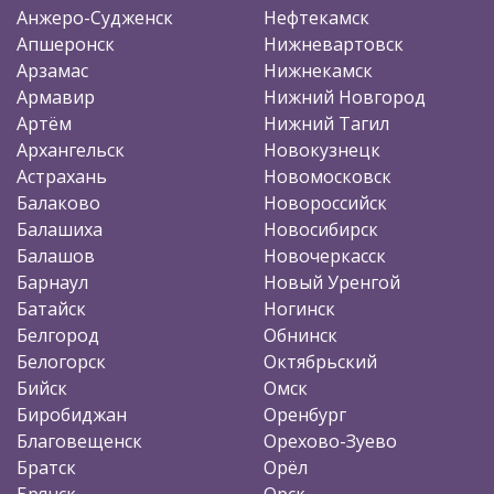
Анжеро-Судженск
Нефтекамск
Апшеронск
Нижневартовск
Арзамас
Нижнекамск
Армавир
Нижний Новгород
Артём
Нижний Тагил
Архангельск
Новокузнецк
Астрахань
Новомосковск
Балаково
Новороссийск
Балашиха
Новосибирск
Балашов
Новочеркасск
Барнаул
Новый Уренгой
Батайск
Ногинск
Белгород
Обнинск
Белогорск
Октябрьский
Бийск
Омск
Биробиджан
Оренбург
Благовещенск
Орехово-Зуево
Братск
Орёл
Брянск
Орск